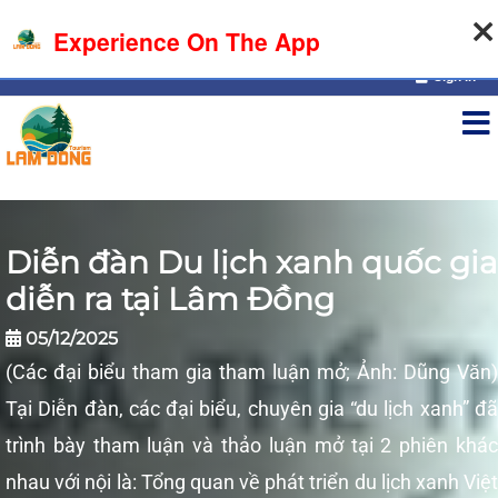
08-08-2026, 08:45:22
Experience On The App
Sign in
Diễn đàn Du lịch xanh quốc gia
diễn ra tại Lâm Đồng
05/12/2025
(Các đại biểu tham gia tham luận mở; Ảnh: Dũng Văn)
Tại Diễn đàn, các đại biểu, chuyên gia “du lịch xanh” đã
trình bày tham luận và thảo luận mở tại 2 phiên khác
nhau với nội là: Tổng quan về phát triển du lịch xanh Việt