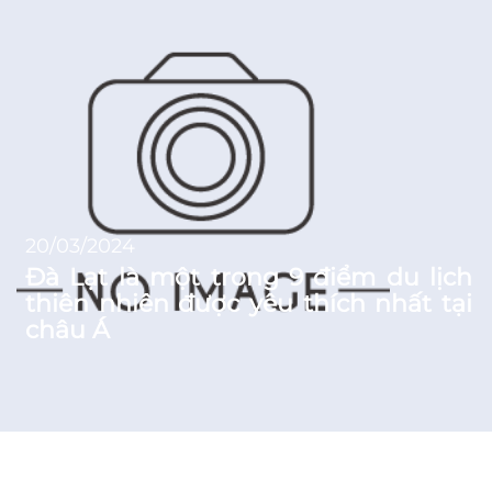
20/03/2024
Đà Lạt là một trong 9 điểm du lịch
thiên nhiên được yêu thích nhất tại
châu Á
News