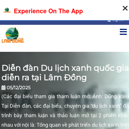
07-08-2026, 09:11:12
Experience On The App
Sign in
Diễn đàn Du lịch xanh quốc gia
diễn ra tại Lâm Đồng
05/12/2025
(Các đại biểu tham gia tham luận mở; Ảnh: Dũng Văn)
Tại Diễn đàn, các đại biểu, chuyên gia “du lịch xanh” đã
trình bày tham luận và thảo luận mở tại 2 phiên khác
nhau với nội là: Tổng quan về phát triển du lịch xanh Việt