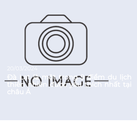
20/03/2024
Đà Lạt là một trong 9 điểm du lịch
thiên nhiên được yêu thích nhất tại
châu Á
News