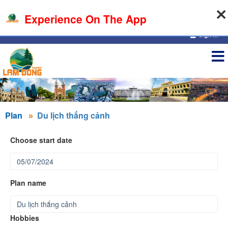
10-08-2026, 03:28:30
Experience On The App
Sign in
Plan
Du lịch thắng cảnh
Choose start date
Plan name
Hobbies