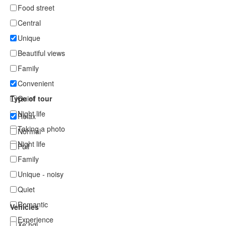
Food street
Central
Unique
Beautiful views
Family
Convenient
Type of tour
Quiet
Night life
Relax
Taking a photo
Normal
Night life
Full
Family
Unique - noisy
Quiet
Romantic
Vehicles
Experience
Xe hơi