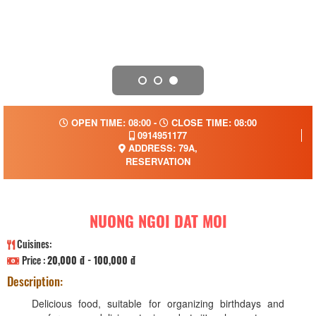
OPEN TIME: 08:00 -
CLOSE TIME: 08:00
0914951177
ADDRESS: 79A,
RESERVATION
NUONG NGOI DAT MOI
Cuisines:
Price :
20,000 đ - 100,000 đ
Description:
Delicious food, suitable for organizing birthdays and