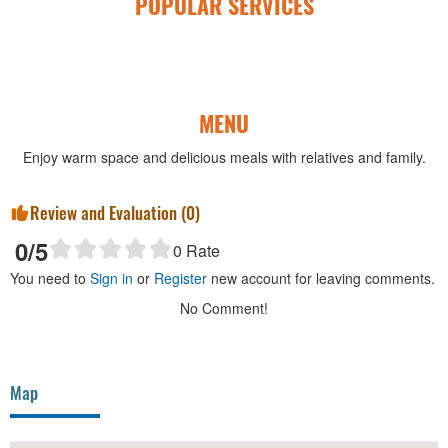
POPULAR SERVICES
MENU
Enjoy warm space and delicious meals with relatives and family.
Review and Evaluation (
0
)
0
/5
0
Rate
You need to
Sign in
or
Register
new account for leaving comments.
No Comment!
Map