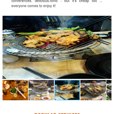
conferences. delicious-tonic - but it's cheap too ...
everyone comes to enjoy it!