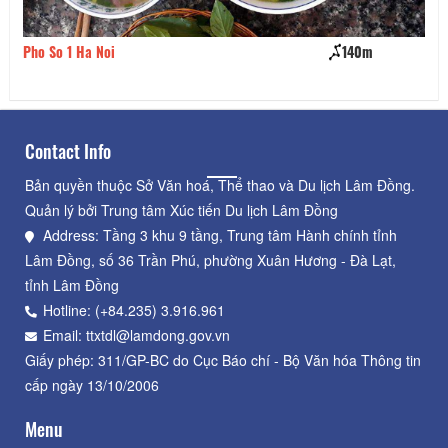
Pho So 1 Ha Noi
140m
Do
Contact Info
Bản quyền thuộc Sở Văn hoá, Thể thao và Du lịch Lâm Đồng.
Quản lý bởi Trung tâm Xúc tiến Du lịch Lâm Đồng
Address: Tầng 3 khu 9 tầng, Trung tâm Hành chính tỉnh
Lâm Đồng, số 36 Trần Phú, phường Xuân Hương - Đà Lạt,
tỉnh Lâm Đồng
Hotline: (+84.235) 3.916.961
Email: ttxtdl@lamdong.gov.vn
Giấy phép: 311/GP-BC do Cục Báo chí - Bộ Văn hóa Thông tin
cấp ngày 13/10/2006
Menu