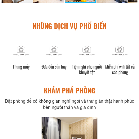
NHỮNG DỊCH VỤ PHỔ BIẾN
h)
Thang máy
Đưa đón sân bay
Tiện nghi cho người
Miễn phí wifi tất cả
khuyết tật
các phòng
KHÁM PHÁ PHÒNG
Đặt phòng để có không gian nghỉ ngơi và thư giãn thật hạnh phúc
bên người thân và gia đình