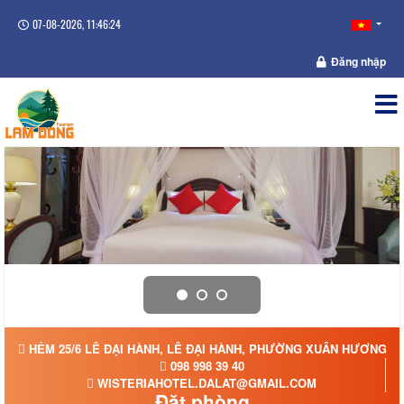
07-08-2026, 11:46:24
Đăng nhập
HẺM 25/6 LÊ ĐẠI HÀNH, LÊ ĐẠI HÀNH, PHƯỜNG XUÂN HƯƠNG - Đ
098 998 39 40
WISTERIAHOTEL.DALAT@GMAIL.COM
Đặt phòng