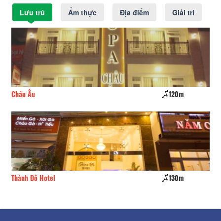
Lưu trú
Ẩm thực
Địa điểm
Giải trí
Châu Âu
120m
Ma
Thành Đô Hotel
130m
Dạ