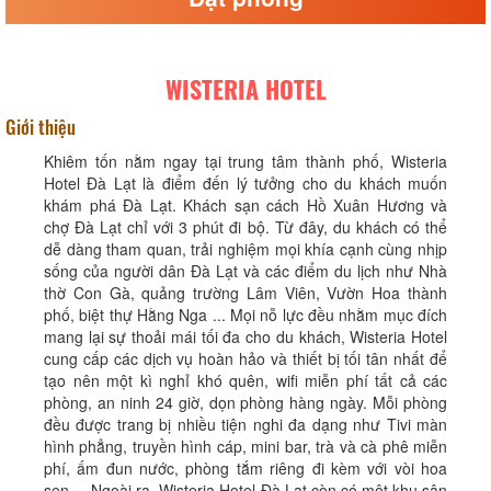
WISTERIA HOTEL
Giới thiệu
Khiêm tốn nằm ngay tại trung tâm thành phố, Wisteria
Hotel Đà Lạt là điểm đến lý tưởng cho du khách muốn
khám phá Đà Lạt. Khách sạn cách Hồ Xuân Hương và
chợ Đà Lạt chỉ với 3 phút đi bộ. Từ đây, du khách có thể
dễ dàng tham quan, trải nghiệm mọi khía cạnh cùng nhịp
sống của người dân Đà Lạt và các điểm du lịch như Nhà
thờ Con Gà, quảng trường Lâm Viên, Vườn Hoa thành
phố, biệt thự Hằng Nga ... Mọi nỗ lực đều nhằm mục đích
mang lại sự thoải mái tối đa cho du khách, Wisteria Hotel
cung cấp các dịch vụ hoàn hảo và thiết bị tối tân nhất để
tạo nên một kì nghỉ khó quên, wifi miễn phí tất cả các
phòng, an ninh 24 giờ, dọn phòng hàng ngày. Mỗi phòng
đều được trang bị nhiều tiện nghi đa dạng như Tivi màn
hình phẳng, truyền hình cáp, mini bar, trà và cà phê miễn
phí, ấm đun nước, phòng tắm riêng đi kèm với vòi hoa
sen ... Ngoài ra, Wisteria Hotel Đà Lạt còn có một khu sân