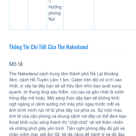
Hướng
phòng:
Núi
Thông Tin Chi Tiết Của The Nakedsoul
Mô tả
The Nakedsoul cách trung tâm thành phố Đà Lạt khoảng
3km, cách Hồ Tuyền Lâm 1 km. Cabin trên đồi có vị trí cao
nhất, vì vậy tại đây bạn sẽ sở hữu tầm nhìn bao quát xung
quanh, từ thung lũng sâu thẳm, núi cao và gần nhất là vườn
hồng đầy mê hoặc. Mỗi sáng thức dậy bạn sẽ không khỏi
ngỡ ngàng vì cảnh sương mờ mây phủ ngay trước mắt và
ánh bình minh rực rỡ từ phía dãy núi phía xa. Sự mộc mạc,
tinh tế của căn phòng và khung cảnh nơi đây có thể đem bạn
thoát khỏi cuộc sống thành thị "chật chội" về với thiên nhiên
và những phút giây yên bình. Tiện nghi phòng đầy đủ gối và
chăn mềm mại, giữ ấm tốt, kệ đa năng để hành lý và đồ đạc