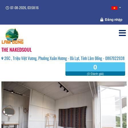
07-08-2026, 03:58:16
Đăng nhập
THE NAKEDSOUL
26C , Triệu Việt Vương, Phường Xuân Hương - Đà Lạt, Tỉnh Lâm Đồng - 0867922938
0
(0 Đánh giá)