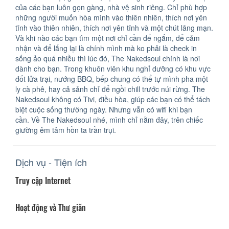
của các bạn luôn gọn gàng, nhà vệ sinh riêng. Chỉ phù hợp
những người muốn hòa mình vào thiên nhiên, thích nơi yên
tĩnh vào thiên nhiên, thích nơi yên tĩnh và một chút lãng mạn.
Và khi nào các bạn tìm một nơi chỉ cần để ngắm, để cảm
nhận và để lắng lại là chính mình mà ko phải là check in
sống ảo quá nhiều thì lúc đó, The Nakedsoul chính là nơi
dành cho bạn. Trong khuôn viên khu nghỉ dưỡng có khu vực
đốt lửa trại, nướng BBQ, bếp chung có thể tự mình pha một
ly cà phê, hay cả sảnh chỉ để ngồi chill trước núi rừng. The
Nakedsoul không có Tivi, điều hòa, giúp các bạn có thể tách
biệt cuộc sống thường ngày. Nhưng vẫn có wifi khi bạn
cần. Về The Nakedsoul nhé, mình chỉ nằm đây, trên chiếc
giường êm tâm hồn ta trần trụi.
Dịch vụ - Tiện ích
Truy cập Internet
Hoạt động và Thư giãn