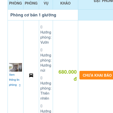
ĐẶT PHÒN
PHÒNG
PHÒNG
VỤ
KHẢO
Phòng cơ bản 1 giường
Hướng
phòng:
Vườn
Hướng
phòng:
Hướng
núi
680.000
Xem
CHƯA KHAI BÁO
đ
thông tin
Hướng
phòng
phòng:
Thiên
nhiên
Hướng