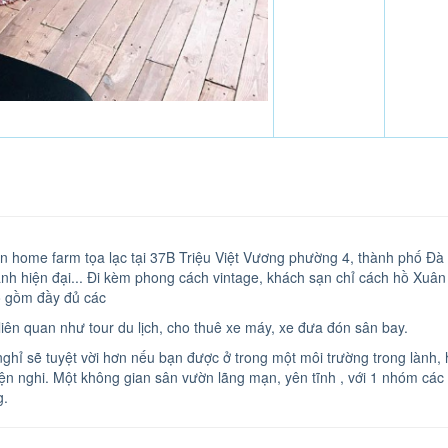
n home farm tọa lạc tại 37B Triệu Việt Vương phường 4, thành phố Đà L
ủ lạnh hiện đại... Đi kèm phong cách vintage, khách sạn chỉ cách hồ X
o gồm đầy đủ các
liên quan như tour du lịch, cho thuê xe máy, xe đưa đón sân bay.
nghỉ sẽ tuyệt vời hơn nếu bạn được ở trong một môi trường trong lành,
tiện nghi. Một không gian sân vườn lãng mạn, yên tĩnh , với 1 nhóm các
g.