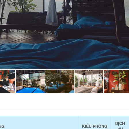
DỊCH
NG
KIỂU PHÒNG