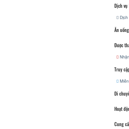
Dịch vụ
Dịch 
Ăn uống
Được th
Nhận
Truy cập
Miễn 
Di chuy
Hoạt độ
Cung cấ