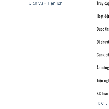
Dịch vụ - Tiện ích
Truy cập
Hoạt độ
Được th
Di chuy
Cung cấ
Ăn uống
Tiện ng
KS Loại 
Cho 