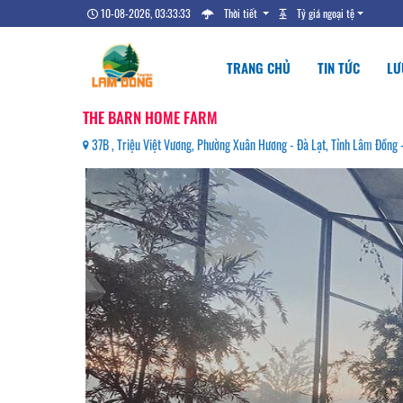
10-08-2026, 03:33:34
Thời tiết
Tỷ giá ngoại tệ
TRANG CHỦ
TIN TỨC
LƯ
THE BARN HOME FARM
37B , Triệu Việt Vương, Phường Xuân Hương - Đà Lạt, Tỉnh Lâm Đồn