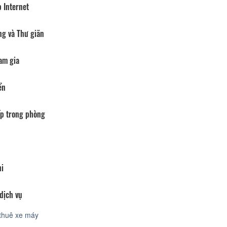
 Internet
ng và Thư giãn
am gia
ển
p trong phòng
hi
dịch vụ
thuê xe máy