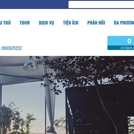
U TRÚ
TOUR
DỊCH VỤ
TIỆN ÍCH
PHẢN HỒI
ĐA PHƯƠNG
0
g - 0903675252
(0 Đánh g