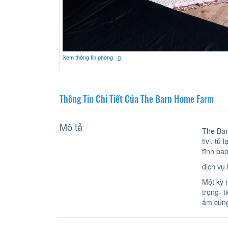
Xem thông tin phòng
Thông Tin Chi Tiết Của The Barn Home Farm
Mô tả
The Bar
tivi, t
tĩnh ba
dịch vụ 
Một kỳ 
trọng- 
ấm cún