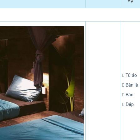
VỤ
Tủ áo
Bàn là
Bàn
Dép