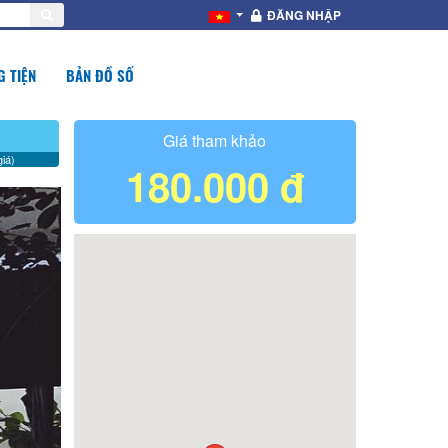
ĐĂNG NHẬP
 TIỆN
BẢN ĐỒ SỐ
Giá tham khảo
iá)
180.000 đ