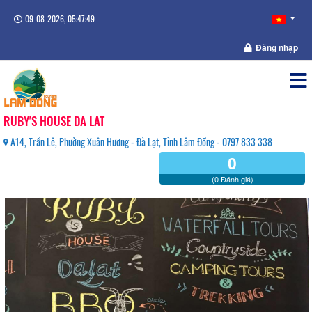
09-08-2026, 05:47:50
Đăng nhập
RUBY'S HOUSE DA LAT
A14, Trần Lê, Phường Xuân Hương - Đà Lạt, Tỉnh Lâm Đồng - 0797 833 338
0
(0 Đánh giá)