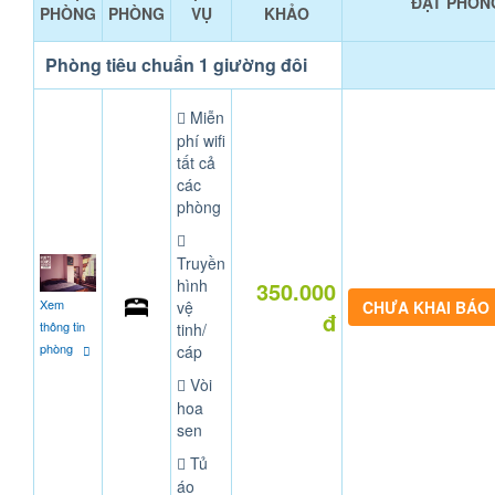
ĐẶT PHÒN
PHÒNG
PHÒNG
VỤ
KHẢO
Phòng tiêu chuẩn 1 giường đôi
Miễn
phí wifi
tất cả
các
phòng
Truyền
hình
350.000
Xem
vệ
CHƯA KHAI BÁO
đ
thông tin
tinh/
phòng
cáp
Vòi
hoa
sen
Tủ
áo