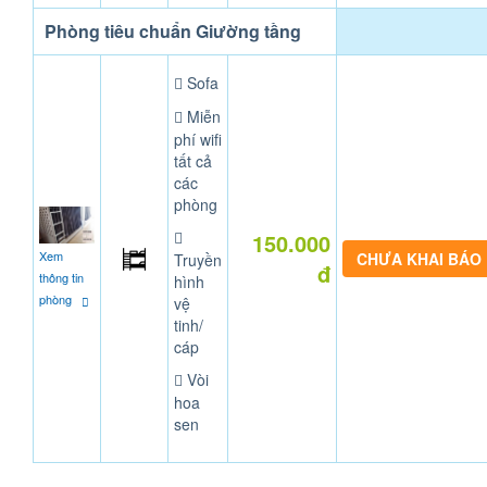
Phòng tiêu chuẩn Giường tầng
Sofa
Miễn
phí wifi
tất cả
các
phòng
150.000
Xem
CHƯA KHAI BÁO
Truyền
đ
thông tin
hình
phòng
vệ
tinh/
cáp
Vòi
hoa
sen