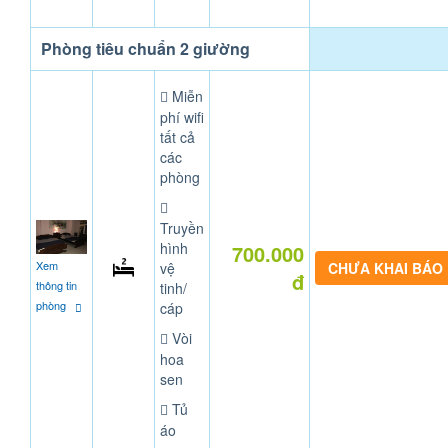
Phòng tiêu chuẩn 2 giường
Miễn
phí wifi
tất cả
các
phòng
Truyền
hình
700.000
Xem
vệ
CHƯA KHAI BÁO
đ
thông tin
tinh/
phòng
cáp
Vòi
hoa
sen
Tủ
áo