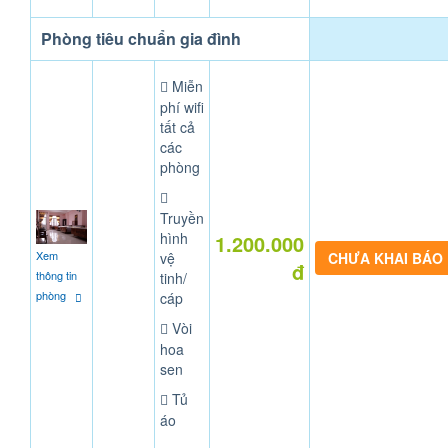
Phòng tiêu chuẩn gia đình
Miễn
phí wifi
tất cả
các
phòng
Truyền
hình
1.200.000
Xem
vệ
CHƯA KHAI BÁO
đ
thông tin
tinh/
phòng
cáp
Vòi
hoa
sen
Tủ
áo