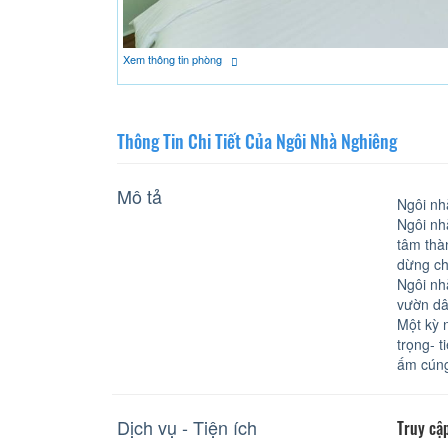
Xem thông tin phòng
Thông Tin Chi Tiết Của Ngôi Nhà Nghiêng
Mô tả
Ngôi nh
Ngôi nh
tâm thà
dừng ch
Ngôi nh
vườn dâ
Một kỳ 
trọng- 
ấm cún
Dịch vụ - Tiện ích
Truy cập