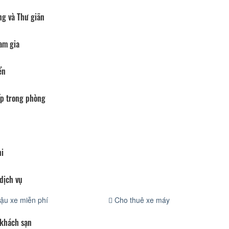
ng và Thư giãn
am gia
ển
p trong phòng
hi
dịch vụ
ậu xe miễn phí
Cho thuê xe máy
 khách sạn