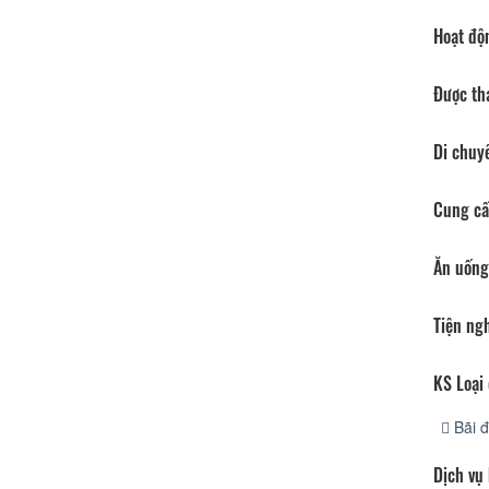
Hoạt độ
Được th
Di chuy
Cung cấ
Ăn uống
Tiện ng
KS Loại 
Bãi đ
Dịch vụ