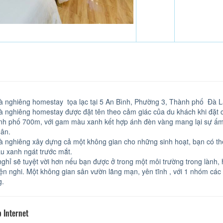
à nghiêng homestay tọa lạc tại 5 An Bình, Phường 3, Thành phố Đà L
à nghiêng homestay được đặt tên theo cảm giác của du khách khi đặt 
nh phố 700m, với gam màu xanh kết hợp ánh đèn vàng mang lại sự ấm 
ân.
à nghiêng xây dựng cả một không gian cho những sinh hoạt, bạn có th
u xanh ngát trước mắt.
nghỉ sẽ tuyệt vời hơn nếu bạn được ở trong một môi trường trong lành,
tiện nghi. Một không gian sân vườn lãng mạn, yên tĩnh , với 1 nhóm các
g.
 Internet