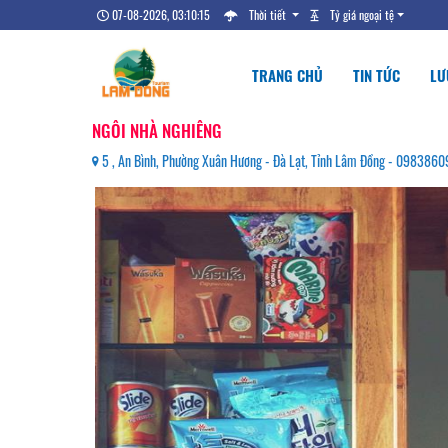
07-08-2026, 03:10:16
Thời tiết
Tỷ giá ngoại tệ
TRANG CHỦ
TIN TỨC
LƯ
NGÔI NHÀ NGHIÊNG
5 , An Bình, Phường Xuân Hương - Đà Lạt, Tỉnh Lâm Đồng - 0983860