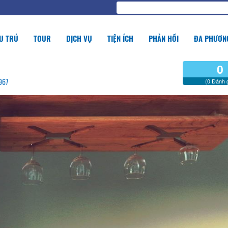
U TRÚ
TOUR
DỊCH VỤ
TIỆN ÍCH
PHẢN HỒI
ĐA PHƯƠNG
0
967
(0 Đánh g