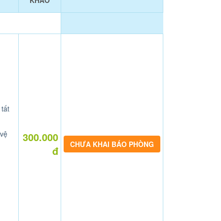
KHẢO
 tất
 vệ
300.000
CHƯA KHAI BÁO PHÒNG
đ