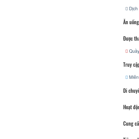
Dịch 
Ăn uống
Được th
Quầy 
Truy cập
Miễn 
Di chuy
Hoạt độ
Cung cấ