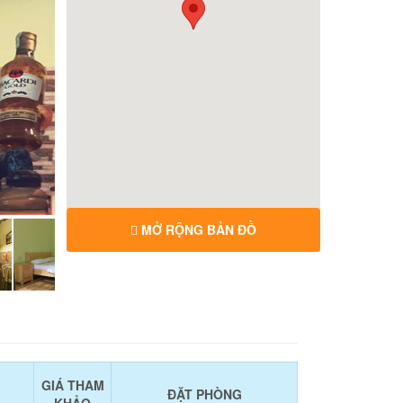
MỞ RỘNG BẢN ĐỒ
GIÁ THAM
ĐẶT PHÒNG