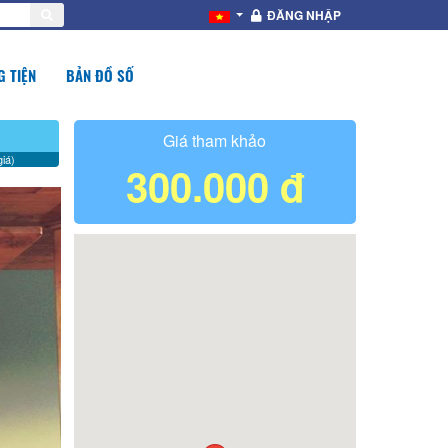
ĐĂNG NHẬP
 TIỆN
BẢN ĐỒ SỐ
Giá tham khảo
iá)
300.000 đ