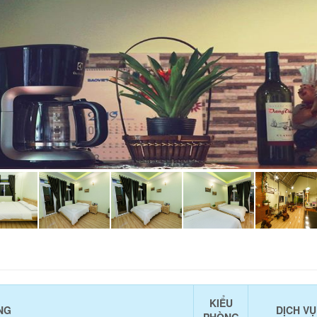
KIỂU
NG
DỊCH VỤ