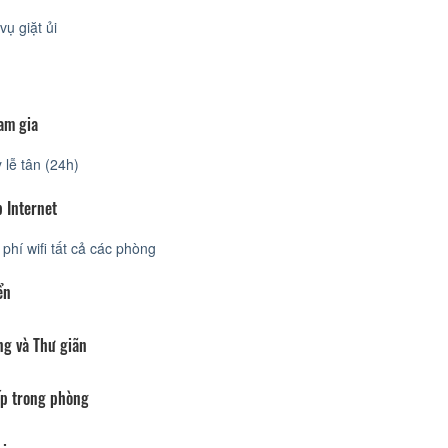
vụ giặt ủi
am gia
lễ tân (24h)
 Internet
phí wifi tất cả các phòng
ển
ng và Thư giãn
p trong phòng