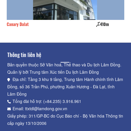
Canary Dalat
410m
No
Thông tin liên hệ
Bản quyền thuộc Sở Văn hoá, Thể thao và Du lịch Lâm Đồng.
Quản lý bởi Trung tâm Xúc tiến Du lịch Lâm Đồng
Địa chỉ: Tầng 3 khu 9 tầng, Trung tâm Hành chính tỉnh Lâm
Đồng, số 36 Trần Phú, phường Xuân Hương - Đà Lạt, tỉnh
Lâm Đồng
Tổng đài hỗ trợ: (+84.235) 3.916.961
Email: ttxtdl@lamdong.gov.vn
Giấy phép: 311/GP-BC do Cục Báo chí - Bộ Văn hóa Thông tin
cấp ngày 13/10/2006