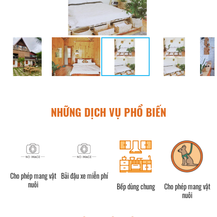
NHỮNG DỊCH VỤ PHỔ BIẾN
Cho phép mang vật
Bãi đậu xe miễn phí
V
nuôi
Bếp dùng chung
Cho phép mang vật
nuôi