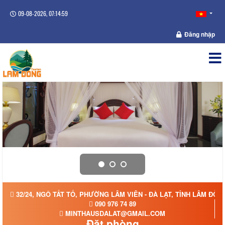
09-08-2026, 07:15:00
Đăng nhập
32/24, NGÔ TẤT TỐ, PHƯỜNG LÂM VIÊN - ĐÀ LẠT, TỈNH LÂM ĐỒN
090 976 74 89
MINTHAUSDALAT@GMAIL.COM
Đặt phòng