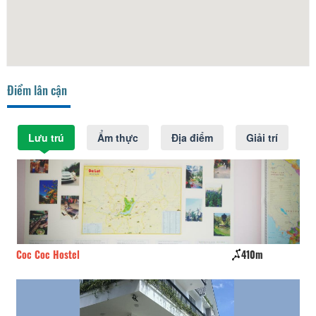
Điểm lân cận
Lưu trú
Ẩm thực
Địa điểm
Giải trí
Coc Coc Hostel
410m
CS