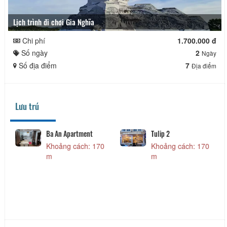
Lịch trình đi chơi Gia Nghĩa
Chi phí
1.700.000 đ
Số ngày
2
Ngày
Số địa điểm
7
Địa điểm
Lưu trú
Ba An Apartment
Tulip 2
Khoảng cách: 170
Khoảng cách: 170
m
m