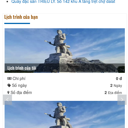
Quầy đặc sản TRIỀU LY. Số 142 khu A tầng trệt chợ dalat
Lịch trình của bạn
Lịch trình của tôi
Chi phí
0 đ
Số ngày
2
Ngày
Số địa điểm
2
Địa điểm