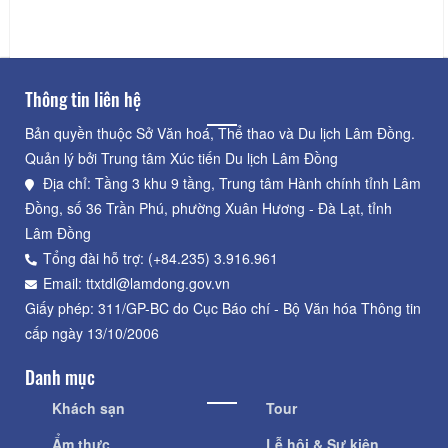
Khoảng cách: 420
Khoảng cách: 630
m
m
Thông tin liên hệ
Bản quyền thuộc Sở Văn hoá, Thể thao và Du lịch Lâm Đồng.
Quản lý bởi Trung tâm Xúc tiến Du lịch Lâm Đồng
Địa chỉ: Tầng 3 khu 9 tầng, Trung tâm Hành chính tỉnh Lâm
Đồng, số 36 Trần Phú, phường Xuân Hương - Đà Lạt, tỉnh
Lâm Đồng
Tổng đài hỗ trợ: (+84.235) 3.916.961
Email: ttxtdl@lamdong.gov.vn
Giấy phép: 311/GP-BC do Cục Báo chí - Bộ Văn hóa Thông tin
cấp ngày 13/10/2006
Danh mục
Khách sạn
Tour
Ẩm thực
Lễ hội & Sự kiện