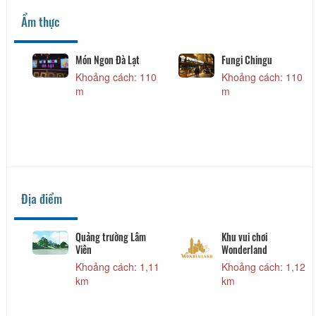
Ẩm thực
Thai Corner Da Lat
Cơm Phượng Hiền
Khoảng cách: 50 m
Khoảng cách: 70 m
Premium BBQ & Beer
Sinh tố Nhạn
Restaurant
Khoảng cách: 100
Khoảng cách: 100
m
m
Địa điểm
Chợ đêm Đà Lạt
Phim Trường 3D World
Dalat
Khoảng cách: 30 m
Khoảng cách: 160
m
Nhà thờ Donbosco
Hồ Xuân Hương