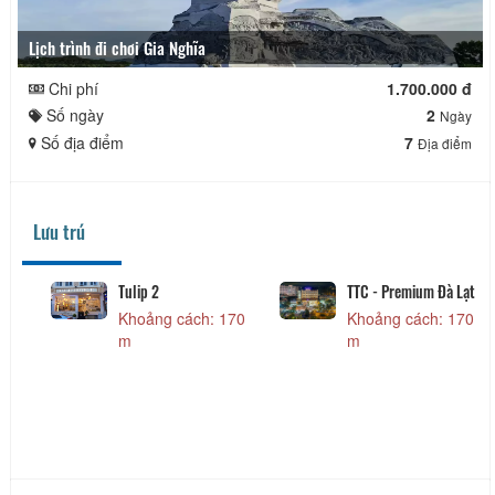
Lịch trình đi chơi Gia Nghĩa
Chi phí
1.700.000 đ
Số ngày
2
Ngày
Số địa điểm
7
Địa điểm
Lưu trú
Nice Dream
Khách sạn Nice Dream
Khoảng cách: 70 m
Khoảng cách: 70 m
Khách sạn Thanh Thảo
Hoàng Minh Châu
Đà Lạt
Khoảng cách: 120
Khoảng cách: 90 m
m