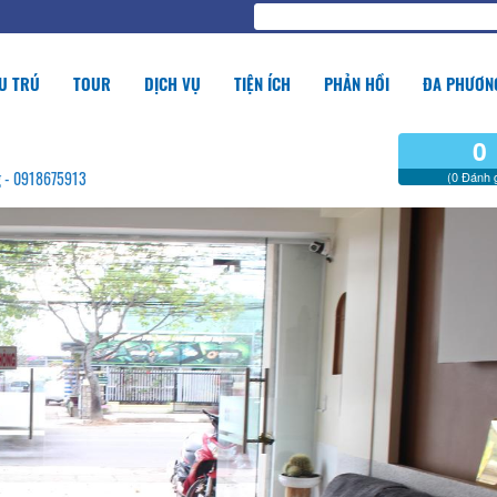
U TRÚ
TOUR
DỊCH VỤ
TIỆN ÍCH
PHẢN HỒI
ĐA PHƯƠNG
0
ng - 0918675913
(0 Đánh g