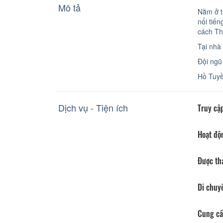
Mô tả
Nằm ở t
nổi tiế
cách Th
Tại nhà
Đội ngũ 
Hồ Tuyề
Dịch vụ - Tiện ích
Truy cập
Hoạt độ
Được th
Di chuy
Cung cấ