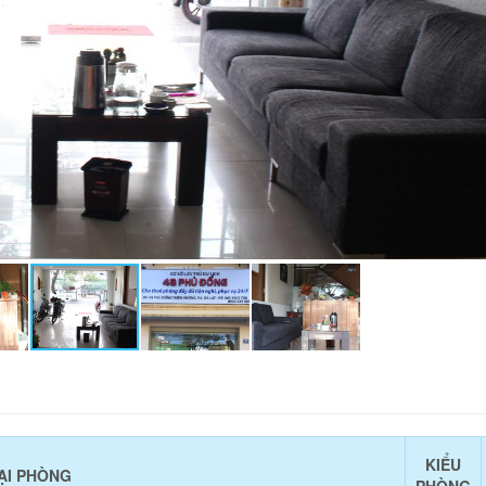
KIỂU
ẠI PHÒNG