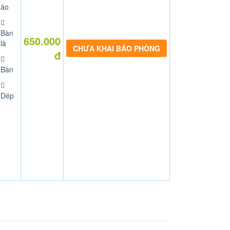
áo
Bàn
650.000
là
CHƯA KHAI BÁO PHÒNG
đ
Bàn
Dép