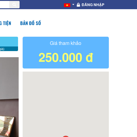
ĐĂNG NHẬP
 TIỆN
BẢN ĐỒ SỐ
Giá tham khảo
iá)
250.000 đ