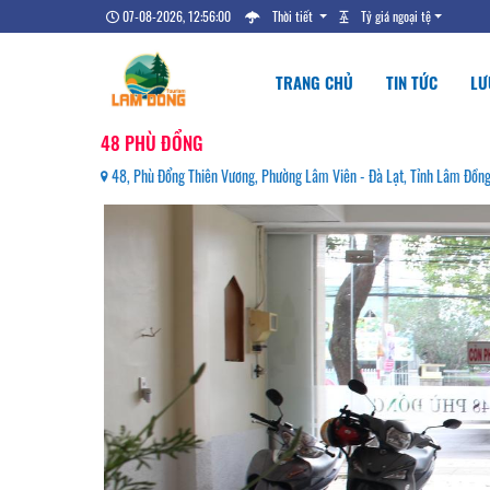
07-08-2026, 12:56:02
Thời tiết
Tỷ giá ngoại tệ
TRANG CHỦ
TIN TỨC
LƯ
48 PHÙ ĐỔNG
48, Phù Đổng Thiên Vương, Phường Lâm Viên - Đà Lạt, Tỉnh Lâm Đồ