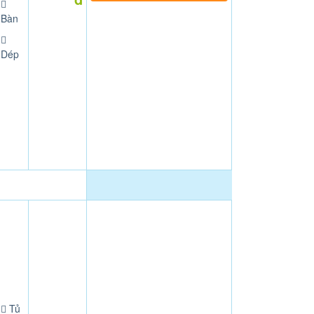
Bàn
Dép
Tủ