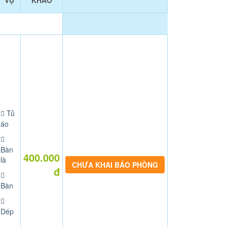
VỤ
KHẢO
Tủ
áo
Bàn
400.000
là
CHƯA KHAI BÁO PHÒNG
đ
Bàn
Dép