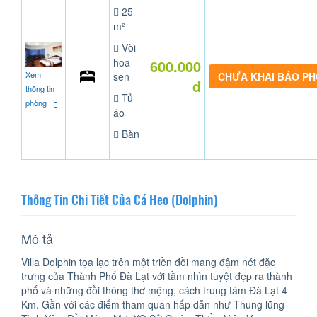
25
m²
Vòi
hoa
600.000
Xem
sen
CHƯA KHAI BÁO P
đ
thông tin
Tủ
phòng
áo
Bàn
Thông Tin Chi Tiết Của Cá Heo (Dolphin)
Mô tả
Villa Dolphin tọa lạc trên một triền đồi mang đậm nét đặc
trưng của Thành Phố Đà Lạt với tầm nhìn tuyệt đẹp ra thành
phố và những đồi thông thơ mộng, cách trung tâm Đà Lạt 4
Km. Gần với các điểm tham quan hấp dẫn như Thung lũng