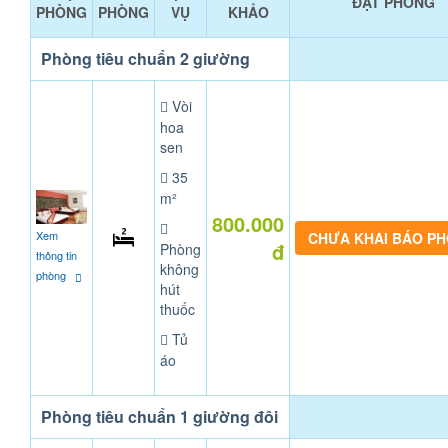
ĐẶT PHÒNG
PHÒNG
PHÒNG
VỤ
KHẢO
Phòng tiêu chuẩn 2 giường
Vòi
hoa
sen
35
m²
800.000
Xem
CHƯA KHAI BÁO P
đ
Phòng
thông tin
không
phòng
hút
thuốc
Tủ
áo
Phòng tiêu chuẩn 1 giường đôi