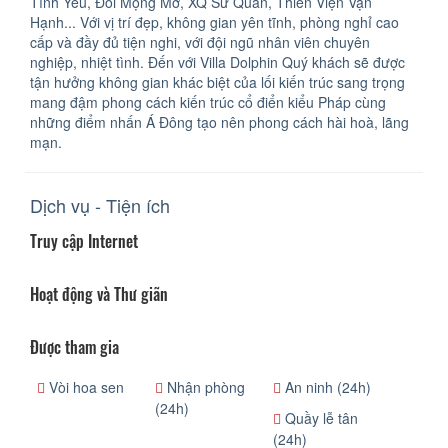
Tình Yêu, Đồi Mộng Mơ, XQ Sử Quán, Thiền Viện Vạn
Hạnh... Với vị trí đẹp, không gian yên tĩnh, phòng nghỉ cao
cấp và đầy đủ tiện nghi, với đội ngũ nhân viên chuyên
nghiệp, nhiệt tình. Đến với Villa Dolphin Quý khách sẽ được
tận hưởng không gian khác biệt của lối kiến trúc sang trọng
mang đậm phong cách kiến trúc cổ điển kiểu Pháp cùng
những điểm nhấn Á Đông tạo nên phong cách hài hoà, lãng
mạn.
Dịch vụ - Tiện ích
Truy cập Internet
Hoạt động và Thư giãn
Được tham gia
Vòi hoa sen
Nhận phòng
An ninh (24h)
(24h)
Quầy lễ tân
(24h)