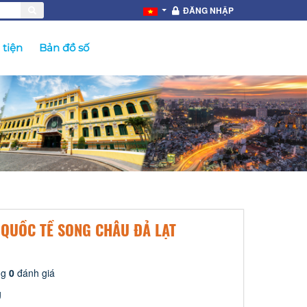
ĐĂNG NHẬP
tiện
Bản đồ số
 QUỒC TỀ SONG CHÂU ĐẢ LẠT
ng
0
đánh giá
g