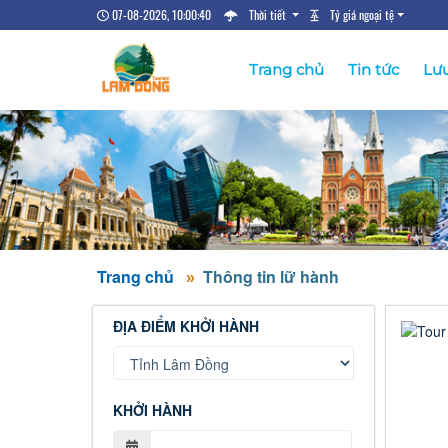
07-08-2026, 10:00:40
Thời tiết
Tỷ giá ngoại tệ
Trang chủ
Tin tức
Lưu
Trang chủ
Thông tin lữ hành
ĐỊA ĐIỂM KHỞI HÀNH
KHỞI HÀNH