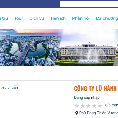
 trú
Tour
Dịch vụ
Tiện ích
Phản hồi
Đa phương 
CÔNG TY LỮ HÀNH
Đang cập nhập
★★★★★
★★★★★
★★★★★
0
/
5
tro
Phù Đổng Thiên Vươn