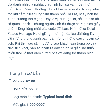
địa danh nhiều ý nghĩa, giàu tính lịch sử văn hóa như
thế. Dalat Palace Heritage Hotel tọa lạc ở một vị trí đẹp như
mơ khi nằm giữa trung tâm thành phố Đà Lạt, ngay bên hồ
Xuân Hương thơ mộng. Đây là vị trí thuận lợi, dễ tìm cho tất
cả quan khách – những người vinh dự được chứng kiến giây
phút thiêng liêng nhất của cuộc đời bạn. Nhìn tử xa Dalat
Palace Heritage Hotel giống như một tòa lâu đài lộng lẫy
giữa rừng thông xanh bạt ngàn trong những câu chuyện cổ
tích. Khi tiến vào sảnh đường của khách sạn trong bộ váy
cưới tinh khôi, bạn sẽ nhận ra đây chính là giấc mơ thuở
thiếu thời về một đám cưới tuyệt vời đang trở thành hiện
thực.
Thông tin cơ bản
Mở cửa:
07:00
Đóng cửa:
22:00
Loại món ăn chính:
Typical local dish
Mức giá:
1.000.000đ