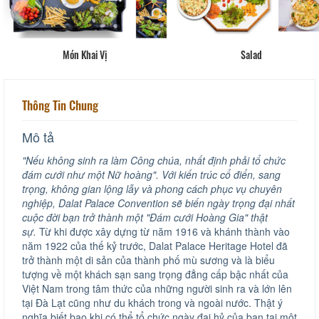
Món Khai Vị
Salad
Thông Tin Chung
Mô tả
"Nếu không sinh ra làm Công chúa, nhất định phải tổ chức
đám cưới như một Nữ hoàng". Với kiến trúc cổ điển, sang
trọng, không gian lộng lẫy và phong cách phục vụ chuyên
nghiệp, Dalat Palace Convention sẽ biến ngày trọng đại nhất
cuộc đời bạn trở thành một "Đám cưới Hoàng Gia" thật
sự.
Từ khi được xây dựng từ năm 1916 và khánh thành vào
năm 1922 của thế kỷ trước, Dalat Palace Heritage Hotel đã
trở thành một di sản của thành phố mù sương và là biểu
tượng về một khách sạn sang trọng đẳng cấp bậc nhất của
Việt Nam trong tâm thức của những người sinh ra và lớn lên
tại Đà Lạt cũng như du khách trong và ngoài nước. Thật ý
nghĩa biết bao khi có thể tổ chức ngày đại hỷ của bạn tại một