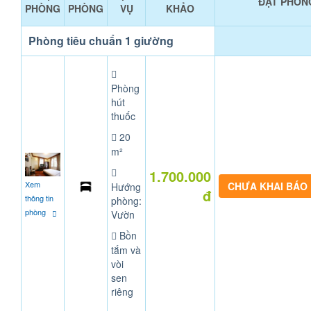
ĐẶT PHÒN
PHÒNG
PHÒNG
VỤ
KHẢO
Phòng tiêu chuẩn 1 giường
Phòng
hút
thuốc
20
m²
1.700.000
Xem
CHƯA KHAI BÁO
Hướng
đ
thông tin
phòng:
phòng
Vườn
Bồn
tắm và
vòi
sen
riêng