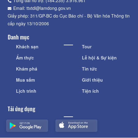
Tổng đài hỗ trợ: (+84.235) 3.916.961
Email: ttxtdl@lamdong.gov.vn
Giấy phép: 311/GP-BC do Cục Báo chí - Bộ Văn hóa Thông tin
cấp ngày 13/10/2006
Danh mục
Khách sạn
Tour
Ẩm thực
Lễ hội & Sự kiện
Khám phá
Tin tức
Mua sắm
Giới thiệu
Lịch trình
Tiện ích
Tải ứng dụng