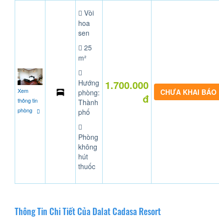
Vòi
hoa
sen
25
m²
Hướng
1.700.000
Xem
CHƯA KHAI BÁO
phòng:
đ
thông tin
Thành
phòng
phố
Phòng
không
hút
thuốc
Thông Tin Chi Tiết Của Dalat Cadasa Resort