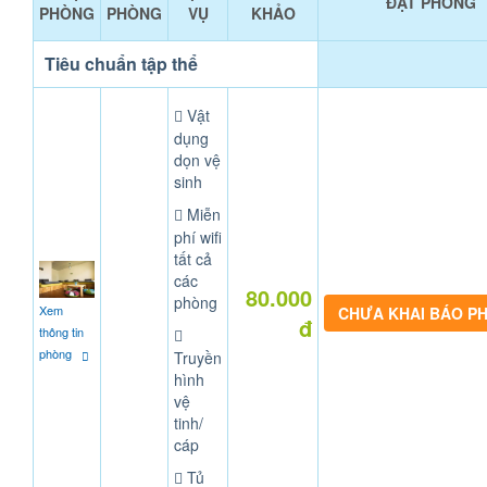
ĐẶT PHÒNG
PHÒNG
PHÒNG
VỤ
KHẢO
Tiêu chuẩn tập thể
Vật
dụng
dọn vệ
sinh
Miễn
phí wifi
tất cả
các
80.000
phòng
Xem
CHƯA KHAI BÁO P
đ
thông tin
phòng
Truyền
hình
vệ
tinh/
cáp
Tủ