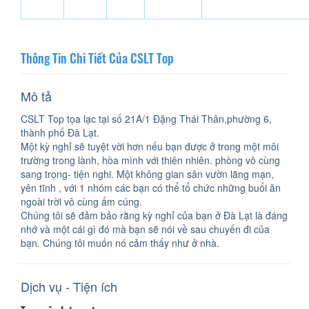
Thông Tin Chi Tiết Của CSLT Top
Mô tả
CSLT Top tọa lạc tại số 21A/1 Đặng Thái Thân,phường 6,
thành phố Đà Lạt.
Một kỳ nghỉ sẽ tuyệt vời hơn nếu bạn được ở trong một môi
trường trong lành, hòa mình với thiên nhiên. phòng vô cùng
sang trọng- tiện nghi. Một không gian sân vườn lãng mạn,
yên tĩnh , với 1 nhóm các bạn có thể tổ chức những buổi ăn
ngoài trời vô cùng ấm cúng.
Chúng tôi sẽ đảm bảo rằng kỳ nghỉ của bạn ở Đà Lạt là đáng
nhớ và một cái gì đó mà bạn sẽ nói về sau chuyến đi của
bạn. Chúng tôi muốn nó cảm thấy như ở nhà.
Dịch vụ - Tiện ích