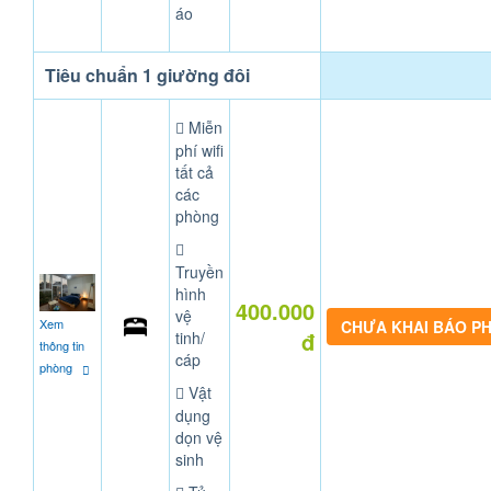
áo
Tiêu chuẩn 1 giường đôi
Miễn
phí wifi
tất cả
các
phòng
Truyền
hình
400.000
vệ
Xem
CHƯA KHAI BÁO P
đ
tinh/
thông tin
cáp
phòng
Vật
dụng
dọn vệ
sinh