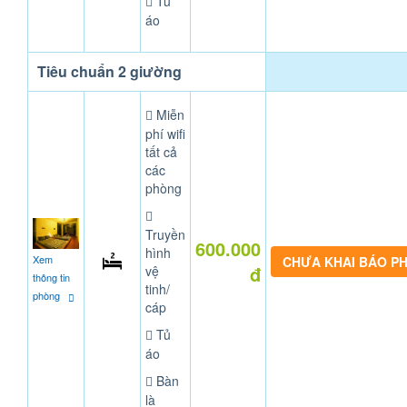
Tủ
áo
Tiêu chuẩn 2 giường
Miễn
phí wifi
tất cả
các
phòng
Truyền
600.000
hình
Xem
CHƯA KHAI BÁO P
đ
vệ
thông tin
tinh/
phòng
cáp
Tủ
áo
Bàn
là