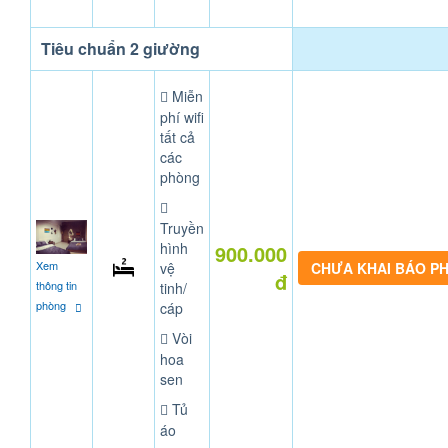
Tiêu chuẩn 2 giường
Miễn
phí wifi
tất cả
các
phòng
Truyền
hình
900.000
Xem
vệ
CHƯA KHAI BÁO P
đ
thông tin
tinh/
phòng
cáp
Vòi
hoa
sen
Tủ
áo