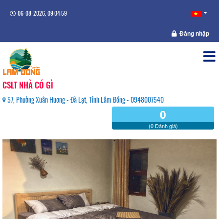
06-08-2026, 09:05:00
Đăng nhập
CSLT NHÀ CÓ GÌ
57, Phường Xuân Hương - Đà Lạt, Tỉnh Lâm Đồng - 0948007540
0
(0 Đánh giá)