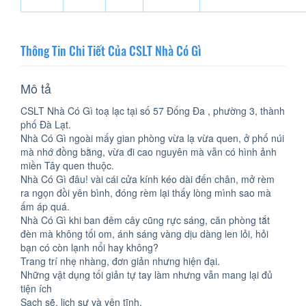
Thông Tin Chi Tiết Của CSLT Nhà Có Gì
Mô tả
CSLT Nhà Có Gì toạ lạc tại số 57 Đống Đa , phường 3, thành
phố Đà Lạt.
Nhà Có Gì ngoài mấy gian phòng vừa lạ vừa quen, ở phố núi
mà nhớ đồng bằng, vừa đi cao nguyên mà vẫn có hình ảnh
miền Tây quen thuộc.
Nhà Có Gì đâu! vài cái cửa kính kéo dài đến chân, mở rèm
ra ngọn đồi yên bình, đóng rèm lại thấy lòng mình sao mà
ấm áp quá.
Nhà Có Gì khi ban đêm cây cũng rực sáng, căn phòng tắt
đèn mà không tối om, ánh sáng vàng dịu dàng len lỏi, hỏi
bạn có còn lạnh nổi hay không?
Trang trí nhẹ nhàng, đơn giản nhưng hiện đại.
Những vật dụng tối giản tự tay làm nhưng vẫn mang lại đủ
tiện ích
Sạch sẽ, lịch sự và yên tĩnh.