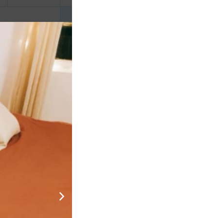
2.000.000
áp
CHƯA KHAI BÁO PHÒNG
đ