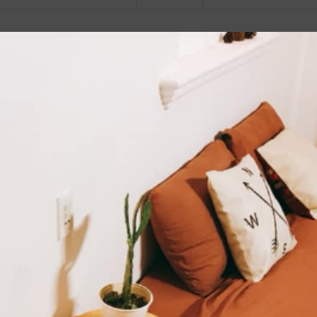
Miễn phí wifi tất cả các
phòng
Truyền hình vệ tinh/ c
Vật dụng dọn vệ sinh
Tủ áo