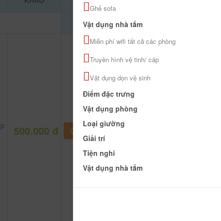
KHẢO
Ghế sofa
Vật dụng nhà tắm
Miễn phí wifi tất cả các phòng
Truyền hình vệ tinh/ cáp
Vật dụng dọn vệ sinh
Điểm đặc trưng
Vật dụng phòng
Loại giường
áp
500.000 đ
CHƯA KHAI BÁO PHÒNG
Giải trí
Tiện nghi
Vật dụng nhà tắm