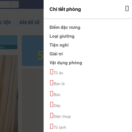
ĐĂNG NHẬP
Chi tiết phòng
 TIỆN
BẢN ĐỒ SỐ
Điểm đặc trưng
Loại giường
Giá tham khảo
Tiện nghi
iá)
500.000 đ
Giải trí
Vật dụng phòng
Tủ áo
Bàn là
Bàn
Dép
Điện thoại
Tủ lạnh