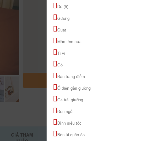
Dù (ô)
Gương
Quạt
Màn rèm cửa
Ti vi
Gối
Bàn trang điểm
MỞ RỘNG BẢN ĐỒ
Ổ điện gần giường
Ga trải giường
Đèn ngủ
Bình siêu tốc
GIÁ THAM
Bàn ủi quần áo
ĐẶT PHÒNG