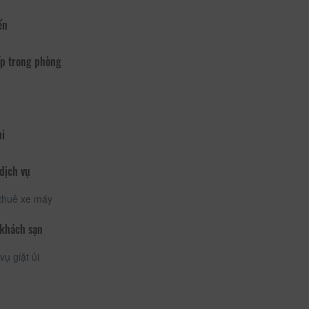
ển
p trong phòng
hi
dịch vụ
thuê xe máy
 khách sạn
vụ giặt ủi