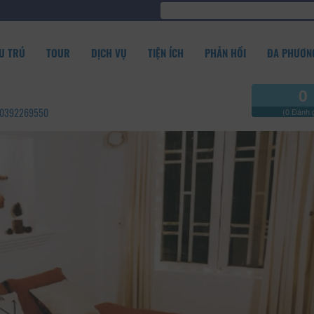
U TRÚ
TOUR
DỊCH VỤ
TIỆN ÍCH
PHẢN HỒI
ĐA PHƯƠNG
0
 - 0392269550
(0 Đánh g