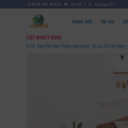
06-08-2026, 09:38:25
Thời tiết
Tỷ giá ngoại tệ
TRANG CHỦ
TIN TỨC
LƯ
CSLT MINH'S HOME
218 , Đặng Thái Thân, Phường Xuân Hương - Đà Lạt, Tỉnh Lâm Đồng