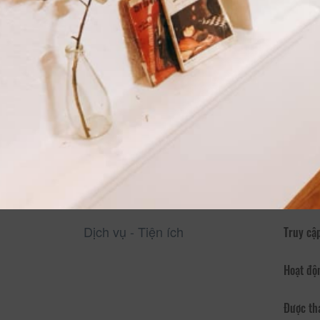
Thông Tin Chi Tiết Của CSLT Minh's Home
Mô tả
CSLT Mi
Home có
đưa đón
Một kỳ 
trọng- 
ấm cún
Chúng t
Dịch vụ - Tiện ích
Truy cập
Hoạt độ
Được th