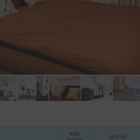
KIỂU
DỊCH VỤ