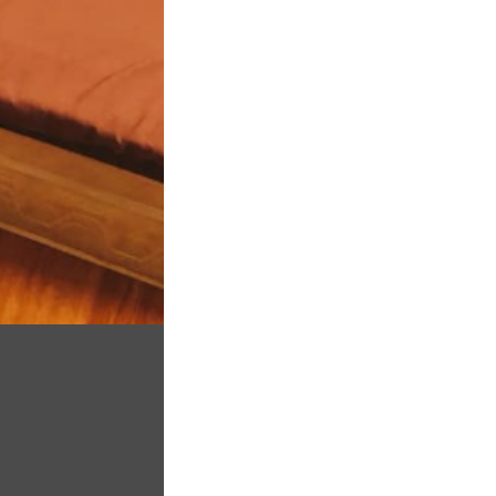
t.
 liên quan như tour du lịch, cho thuê xe máy, xe
 hòa mình với thiên nhiên. phòng vô cùng sang
 bạn có thể tổ chức những buổi ăn ngoài trời vô cùng
ì đó mà bạn sẽ nói về sau chuyến đi của bạn.