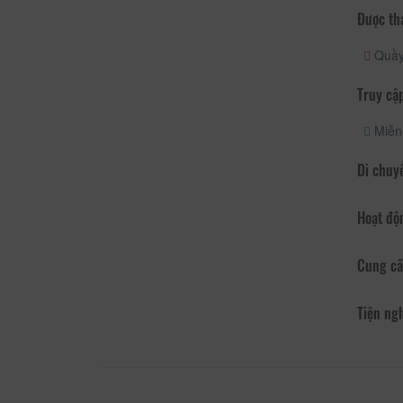
Được th
Quầy 
Truy cập
Miễn 
Di chuy
Hoạt độ
Cung cấ
Tiện ng