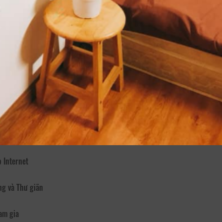
nh's home toạ lạc tại 218 Đặng Thái Thân, phường 3, thành phố Đà Lạ
 khung cảnh hoàn toàn thiên nhiên yên tĩnh bao gồm đầy đủ các dịch vụ
 sân bay.
nghỉ sẽ tuyệt vời hơn nếu bạn được ở trong một môi trường trong lành,
tiện nghi. Một không gian sân vườn lãng mạn, yên tĩnh , với 1 nhóm các
g.
ôi sẽ đảm bảo rằng kỳ nghỉ của bạn ở Đà Lạt là đáng nhớ và một cái g
 Internet
ng và Thư giãn
am gia