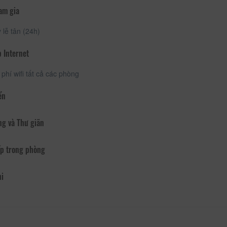
am gia
lễ tân (24h)
 Internet
phí wifi tất cả các phòng
ển
ng và Thư giãn
p trong phòng
hi