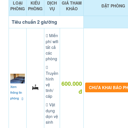
LOẠI
KIỂU
DỊCH
GIÁ THAM
ĐẶT PHÒNG
PHÒNG
PHÒNG
VỤ
KHẢO
Tiêu chuẩn 2 giường
Miễn
phí wifi
tất cả
các
phòng
Truyền
hình
600.000
vệ
Xem
CHƯA KHAI BÁO P
đ
tinh/
thông tin
cáp
phòng
Vật
dụng
dọn vệ
sinh