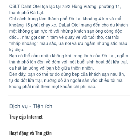
CSLT Dalat Otel tọa lạc tại 75/3 Hùng Vương, phường 11,
thành phố Đà Lạt.
Chỉ cách trung tâm thành phố Đà Lạt khoảng 4 km và mất
khoảng 15 phút chạy xe, DaLat Otel mang đến cho du khách
một không gian rực rỡ với những khách sạn ống cống độc
đáo… như gợi đến 1 tấm vé quay về với tuổi thơ, cái thời
“nhấp nhoáng” màu sắc, ưa nổi và ưu ngắm những sắc màu
kỳ diệu.
Bạn có thể cảm nhận không khí trong lành của Đà Lạt, ngắm
thành phố lên đèn về đêm với một buổi sinh hoạt đốt lửa trại,
ca hát ăn uống với bạn bè giữa thiên nhiên.
Đến đây, bạn có thể tự do dùng bếp của khách sạn nấu ăn,
tự do đốt lửa trại, nướng đồ ăn ngoài sân vào chiều tối mà
không phải mất thêm một khoản chi phí nào.
Dịch vụ - Tiện ích
Truy cập Internet
Hoạt động và Thư giãn