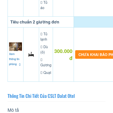
Tủ
áo
Tiêu chuẩn 2 giường đơn
Tủ
lạnh
Dù
300.000
(ô)
Xem
CHƯA KHAI BÁO P
đ
thông tin
phòng
Gương
Quạt
Thông Tin Chi Tiết Của CSLT Dalat Otel
Mô tả