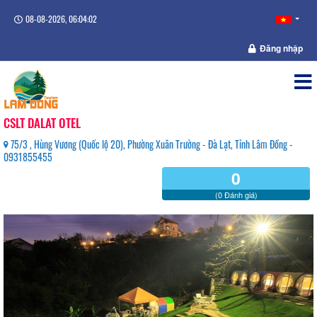
08-08-2026, 06:04:03
Đăng nhập
CSLT DALAT OTEL
75/3 , Hùng Vương (Quốc lộ 20), Phường Xuân Trường - Đà Lạt, Tỉnh Lâm Đồng -
0931855455
0
(0 Đánh giá)