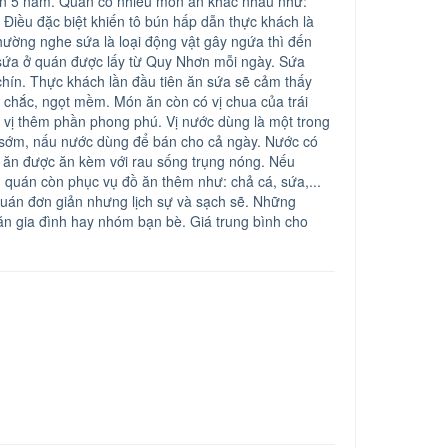
ần 5 năm. Quán có nhiều món ăn khác nhau như:
 Điều đặc biệt khiến tô bún hấp dẫn thực khách là
ường nghe sứa là loại động vật gây ngứa thì đến
 sứa ở quán được lấy từ Quy Nhơn mỗi ngày. Sứa
 chín. Thực khách lần đầu tiên ăn sứa sẽ cảm thấy
án chắc, ngọt mềm. Món ăn còn có vị chua của trái
 vị thêm phần phong phú. Vị nước dùng là một trong
ừ sớm, nấu nước dùng để bán cho cả ngày. Nước có
n ăn được ăn kèm với rau sống trụng nóng. Nếu
 quán còn phục vụ đồ ăn thêm như: chả cá, sứa,...
uán đơn giản nhưng lịch sự và sạch sẽ. Những
ăn gia đình hay nhóm bạn bè. Giá trung bình cho