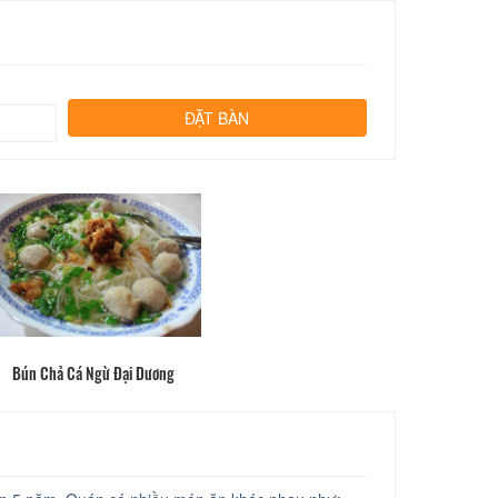
Bún Chả Cá Ngừ Đại Dương