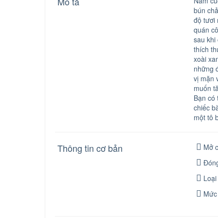
Mô tả
Nằm cuố
bún chả
độ tươi
quán cô
sau khi
thích t
xoài xa
những đ
vị mặn 
muốn tă
Bạn có 
chiếc b
một tô 
Thông tin cơ bản
Mở c
Đóng
Loại
Mức 