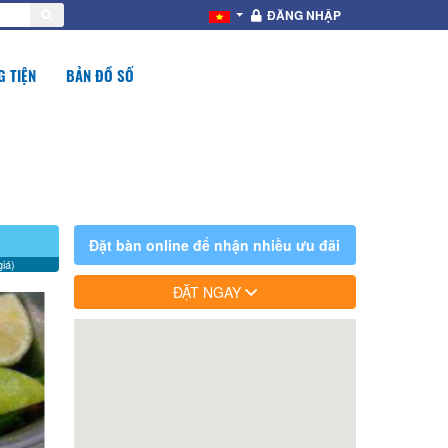
ĐĂNG NHẬP
 TIỆN
BẢN ĐỒ SỐ
Đặt bàn online để nhận nhiều ưu đãi
iá)
ĐẶT NGAY