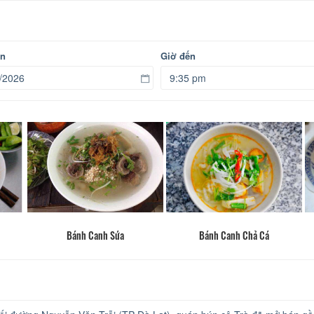
ến
Giờ đến
Bánh Canh Sứa
Bánh Canh Chả Cá