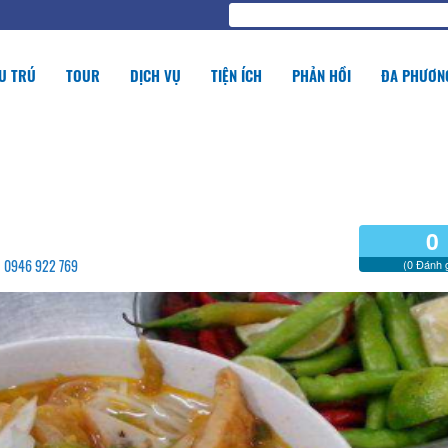
U TRÚ
TOUR
DỊCH VỤ
TIỆN ÍCH
PHẢN HỒI
ĐA PHƯƠNG
0
 - 0946 922 769
(0 Đánh g