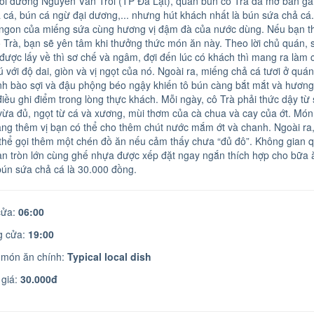
i đường Nguyễn Văn Trỗi (TP Đà Lạt), quán bún cô Trà đã mở bán g
 cá, bún cá ngừ đại dương,... nhưng hút khách nhất là bún sứa chả cá.
 ngon của miếng sứa cùng hương vị đậm đà của nước dùng. Nếu bạn th
 Trà, bạn sẽ yên tâm khi thưởng thức món ăn này. Theo lời chủ quán,
 được lấy về thì sơ chế và ngâm, đợi đến lúc có khách thì mang ra làm
hú với độ dai, giòn và vị ngọt của nó. Ngoài ra, miếng chả cá tươi ở qu
nh bào sợi và đậu phộng béo ngậy khiến tô bún càng bắt mắt và hương
iều ghi điểm trong lòng thực khách. Mỗi ngày, cô Trà phải thức dậy t
vừa đủ, ngọt từ cá và xương, mùi thơm của cà chua và cay của ớt. Mó
ng thêm vị bạn có thể cho thêm chút nước mắm ớt và chanh. Ngoài ra,
thể gọi thêm một chén đồ ăn nếu cảm thấy chưa “đủ đô”. Không gian q
àn tròn lớn cùng ghế nhựa được xếp đặt ngay ngắn thích hợp cho bữa 
bún sứa chả cá là 30.000 đồng.
ửa:
06:00
 cửa:
19:00
 món ăn chính:
Typical local dish
giá:
30.000đ