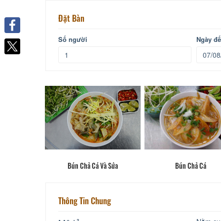
Đặt Bàn
Số người
Ngày đ
Facebook
Bún Chả Cá Và Sứa
Bún Chả Cá
Thông Tin Chung