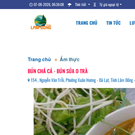
07-08-2026, 06:36:09
Thời tiết
Tỷ giá ngoại tệ
TRANG CHỦ
TIN TỨC
LƯ
Trang chủ
Ẩm thực
BÚN CHẢ CÁ - BÚN SỨA O TRÀ
154 , Nguyễn Văn Trỗi, Phường Xuân Hương - Đà Lạt, Tỉnh Lâm Đồng