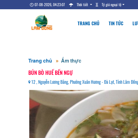
07-08-2026, 04:23:08
Thời tiết
Tỷ giá ngoại tệ
TRANG CHỦ
TIN TỨC
LƯ
Trang chủ
Ẩm thực
BÚN BÒ HUẾ BẾN NGỰ
12 , Nguyễn Lương Bằng, Phường Xuân Hương - Đà Lạt, Tỉnh Lâm Đồ