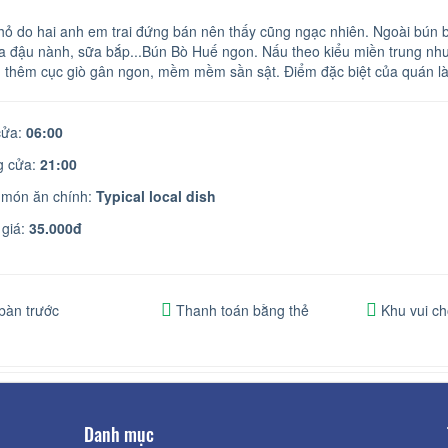
ỏ do hai anh em trai đứng bán nên thấy cũng ngạc nhiên. Ngoài bún b
a đậu nành, sữa bắp...Bún Bò Huế ngon. Nấu theo kiểu miền trung nhưn
òn thêm cục giò gân ngon, mềm mềm sần sật. Điểm đặc biệt của quán 
ửa:
06:00
 cửa:
21:00
 món ăn chính:
Typical local dish
giá:
35.000đ
bàn trước
Thanh toán bằng thẻ
Khu vui ch
Danh mục