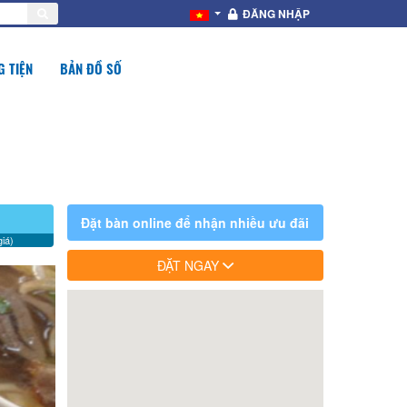
ĐĂNG NHẬP
 TIỆN
BẢN ĐỒ SỐ
Đặt bàn online để nhận nhiều ưu đãi
iá)
ĐẶT NGAY