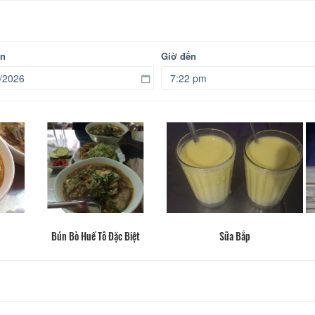
ến
Giờ đến
Bún Bò Huế Tô Đặc Biệt
Sữa Bắp