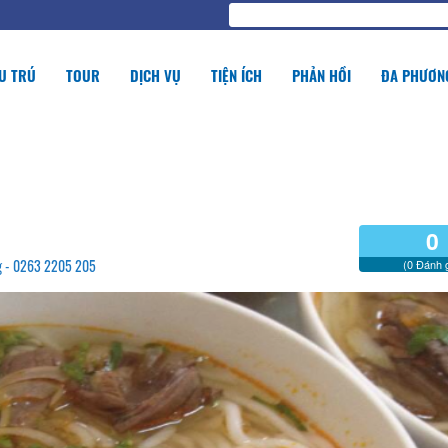
U TRÚ
TOUR
DỊCH VỤ
TIỆN ÍCH
PHẢN HỒI
ĐA PHƯƠNG
0
ng - 0263 2205 205
(0 Đánh g