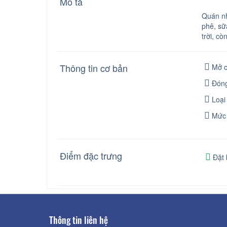
Mô tả
Quán nh
phê, sữ
trời, c
Thông tin cơ bản
Mở c
Đóng
Loại
Mức 
Điểm đặc trưng
Đặt 
Thông tin liên hệ