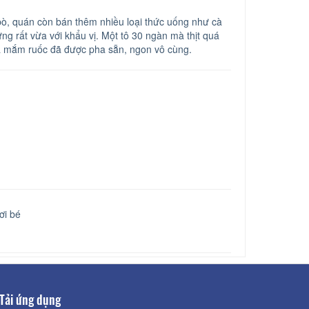
ò, quán còn bán thêm nhiều loại thức uống như cà
g rất vừa với khẩu vị. Một tô 30 ngàn mà thịt quá
là mắm ruốc đã được pha sẵn, ngon vô cùng.
ơi bé
Tải ứng dụng