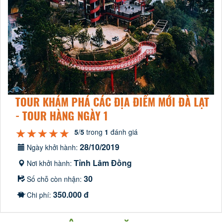
TOUR KHÁM PHÁ CÁC ĐỊA ĐIỂM MỚI ĐÀ LẠT
- TOUR HÀNG NGÀY 1
★★★★★
★★★★★
★★★★★
5
/
5
trong
1
đánh giá
28/10/2019
Ngày khởi hành:
Tỉnh Lâm Đồng
Nơi khởi hành:
30
Số chỗ còn nhận:
350.000 đ
Chi phí: