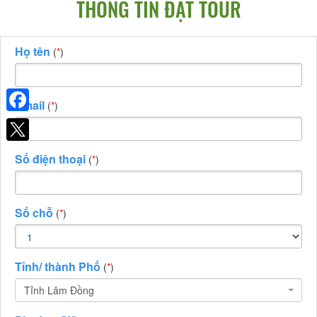
THÔNG TIN ĐẶT TOUR
Họ tên
(
*
)
Email
(
*
)
Facebook
Số điện thoại
(
*
)
Số chỗ
(
*
)
Tỉnh/ thành Phố
(
*
)
Tỉnh Lâm Đồng