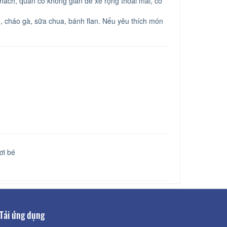
hách, quán có không gian để xe rộng thoải mái, có
, cháo gà, sữa chua, bánh flan. Nếu yêu thích món
ơi bé
Tải ứng dụng