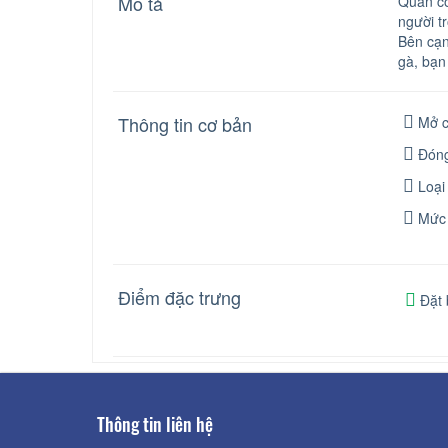
Mô tả
Quán có
người t
Bên cạn
gà, bạn
Thông tin cơ bản
Mở c
Đóng
Loại
Mức 
Điểm đặc trưng
Đặt 
Thông tin liên hệ