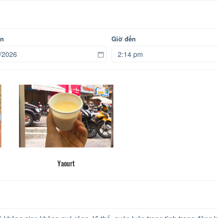
ến
Giờ đến
Yaourt