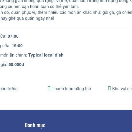
 không gian không quá rộng. Vì thế, quán luôn trong tình trạng đông k
rông xe nên bạn hoàn toàn có thể yên tâm.
h đó, quán phục vụ thêm nhiều các món ăn khác như: gỏi gà, gà chiên
 hãy ghé qua quán ngay nhé!
ửa:
07:00
 cửa:
19:00
 món ăn chính:
Typical local dish
giá:
50.000đ
bàn trước
Thanh toán bằng thẻ
Khu vui ch
Danh mục