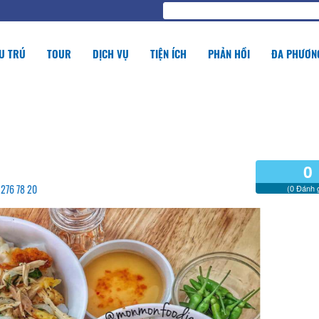
U TRÚ
TOUR
DỊCH VỤ
TIỆN ÍCH
PHẢN HỒI
ĐA PHƯƠNG
0
 276 78 20
(0 Đánh g