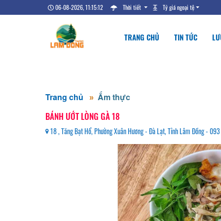
06-08-2026, 11:15:13
Thời tiết
Tỷ giá ngoại tệ
TRANG CHỦ
TIN TỨC
LƯ
Trang chủ
Ẩm thực
BÁNH ƯỚT LÒNG GÀ 18
18 , Tăng Bạt Hổ, Phường Xuân Hương - Đà Lạt, Tỉnh Lâm Đồng - 093