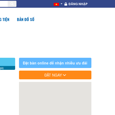
ĐĂNG NHẬP
 TIỆN
BẢN ĐỒ SỐ
Đặt bàn online để nhận nhiều ưu đãi
iá)
ĐẶT NGAY