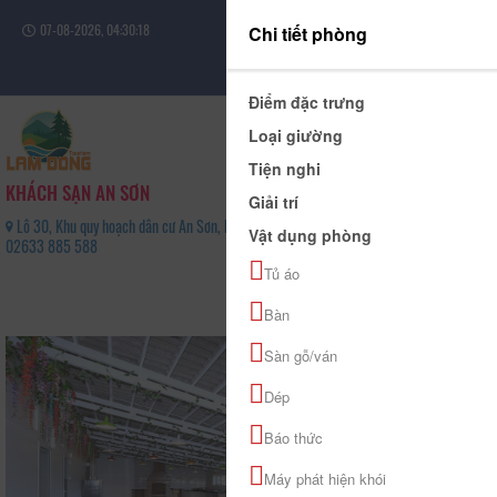
07-08-2026, 04:30:19
Chi tiết phòng
Đăng nhập
Điểm đặc trưng
Loại giường
Tiện nghi
KHÁCH SẠN AN SƠN
Giải trí
Lô 30, Khu quy hoạch dân cư An Sơn, Phường Xuân Hương - Đà Lạt, Tỉnh Lâm Đồng -
Vật dụng phòng
02633 885 588
0
Tủ áo
(0 Đánh giá)
Bàn
Sàn gỗ/ván
Dép
Báo thức
Máy phát hiện khói