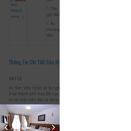
800.000
Xem
CHƯA KHAI BÁO 
đ
Dầu
thông tin
gội đầu
phòng
Áo
choàng
tắm
Thông Tin Chi Tiết Của Khách Sạn An Sơn
Mô tả
An Sơn Villa Hotel sẽ là ngôi nhà của bạn trong những ngày
ở tại thành phố hoa Đà Lạt. Tất cả các phòng đều được trang
bị nội thất hiện đại và sang trọng. Đặc biệt với bãi đỗ xe nằm
trong khuôn viên của khách sạn, Villa Hotel An Sơn sẽ luôn là
điểm đến lý tưởng cho những gia đình mong muốn có một
chuyến nghỉ dưỡng sau những ngày làm việc mệt mỏi và
căng thẳng.