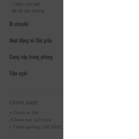
Miễn phí wifi
tất cả các phòng
Di chuyển
Hoạt động và Thư giãn
Cung cấp trong phòng
Tiện nghi
Chính sách
+ Check in 14h
+Check out: 12h trưa
+ Thêm giường: 150.000/1 giường