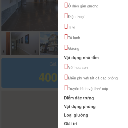
Ổ điện gần giường
Điện thoại
Ti vi
Tủ lạnh
Gương
Vật dụng nhà tắm
Giá tham khảo
Vòi hoa sen
400.000 đ
Miễn phí wifi tất cả các phòng
Truyền hình vệ tinh/ cáp
Điểm đặc trưng
Vật dụng phòng
Loại giường
Giải trí