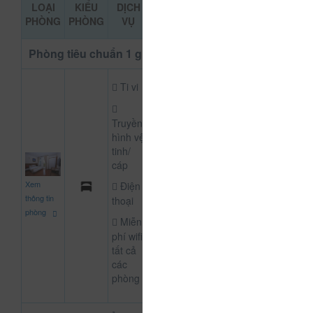
LOẠI
KIỂU
DỊCH
GIÁ THAM
ĐẶT PHÒNG
PHÒNG
PHÒNG
VỤ
KHẢO
Phòng tiêu chuẩn 1 giường
Ti vi
Truyền
hình vệ
tinh/
cáp
400.000
Xem
Điện
CHƯA KHAI BÁO 
đ
thông tin
thoại
phòng
Miễn
phí wifi
tất cả
các
phòng