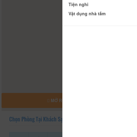
Tiện nghi
Vật dụng nhà tắm
MỞ RỘNG BẢN ĐỒ
Chọn Phòng Tại Khách Sạn An Sơn