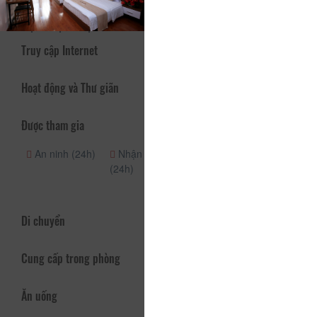
Dịch vụ - Tiện ích
Truy cập Internet
Hoạt động và Thư giãn
Được tham gia
An ninh (24h)
Nhận phòng
Vòi hoa sen
(24h)
Quầy lễ tân
(24h)
Di chuyển
Cung cấp trong phòng
Ăn uống