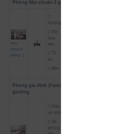
Phòng tiêu chuẩn 2 giường
Gương
Vòi
hoa
600.000
Xem
sen
CHƯA KHAI BÁO 
đ
thông tin
Tủ
phòng
áo
Bàn
Phòng gia đình (Family) 3
giường
Giấy
vệ sinh
Xà
phòng
tắm