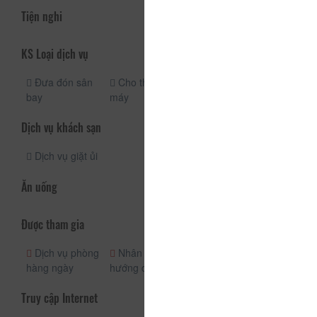
Tiện nghi
KS Loại dịch vụ
Đưa đón sân
Cho thuê xe
Dịch vụ taxi
bay
máy
Dịch vụ khách sạn
Dịch vụ giặt ủi
Ăn uống
Được tham gia
Dịch vụ phòng
Nhân viên
hàng ngày
hướng dẫn
Truy cập Internet