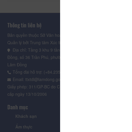
Thông tin liên hệ
Bản quyền thuộc Sở Văn hoá, Thể thao và Du lịch Lâm Đồng.
Quản lý bởi Trung tâm Xúc tiến Du lịch Lâm Đồng
Địa chỉ: Tầng 3 khu 9 tầng, Trung tâm Hành chính tỉnh Lâm
Đồng, số 36 Trần Phú, phường Xuân Hương - Đà Lạt, tỉnh
Lâm Đồng
Tổng đài hỗ trợ: (+84.235) 3.916.961
Email: ttxtdl@lamdong.gov.vn
Giấy phép: 311/GP-BC do Cục Báo chí - Bộ Văn hóa Thông tin
cấp ngày 13/10/2006
Danh mục
Khách sạn
Tour
Ẩm thực
Lễ hội & Sự kiện