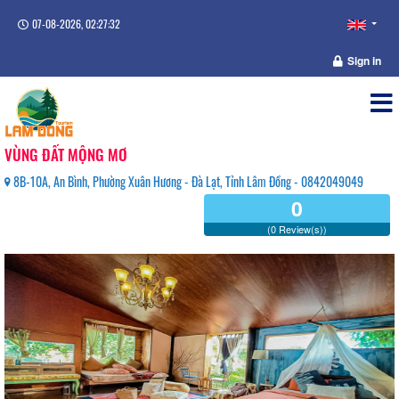
07-08-2026, 02:27:33
Sign in
VÙNG ĐẤT MỘNG MƠ
8B-10A, An Bình, Phường Xuân Hương - Đà Lạt, Tỉnh Lâm Đồng - 0842049049
0
(0 Review(s))