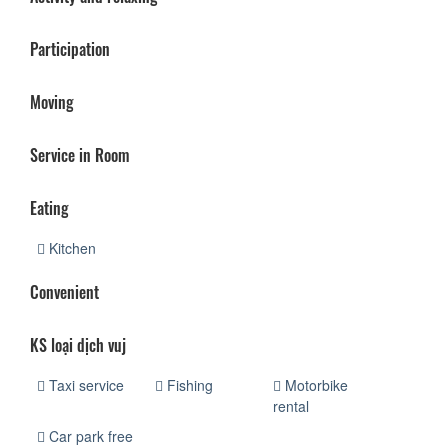
Participation
Moving
Service in Room
Eating
Kitchen
Convenient
KS loại dịch vuj
Taxi service
Fishing
Motorbike
rental
Car park free