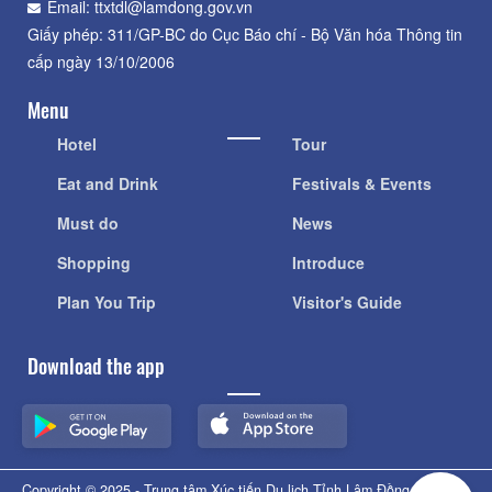
Email: ttxtdl@lamdong.gov.vn
Giấy phép: 311/GP-BC do Cục Báo chí - Bộ Văn hóa Thông tin
cấp ngày 13/10/2006
Menu
Hotel
Tour
Eat and Drink
Festivals & Events
Must do
News
Shopping
Introduce
Plan You Trip
Visitor's Guide
Download the app
Copyright © 2025 - Trung tâm Xúc tiến Du lịch Tỉnh Lâm Đồng