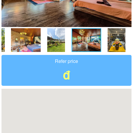
Refer price
đ