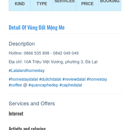
SERVICES
BOOKING
KIND
TYPE
PRICE
Detail Of Vùng Đất Mộng Mơ
Description
Hotline: 0866 535 898 - 0842 049 049
Địa chỉ: 10A Triệu Việt Vương, phường 3, Đà Lạt
#Lalalandhomestay
#homestaydalat
#dulichdalat
#reviewdalat
#homestay
#coffee
@
#quancaphedep
#caphedalat
Services and Offers
Internet
Activity and relaxing