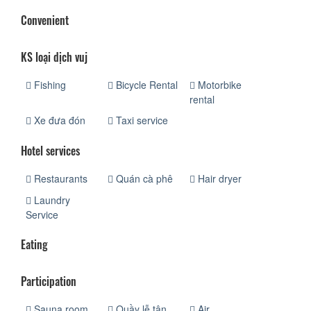
Convenient
KS loại dịch vuj
Fishing
Bicycle Rental
Motorbike
rental
Xe đưa đón
Taxi service
Hotel services
Restaurants
Quán cà phê
Hair dryer
Laundry
Service
Eating
Participation
Sauna room
Quầy lễ tân
Air