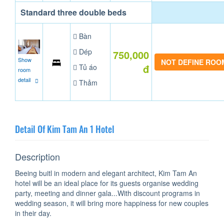
Standard three double beds
Bàn
Dép
750,000
Show
NOT DEFINE ROO
đ
Tủ áo
room
detail
Thảm
Detail Of Kim Tam An 1 Hotel
Description
Beeing buitl in modern and elegant architect, Kim Tam An
hotel will be an ideal place for its guests organise wedding
party, meeting and dinner gala...With discount programs in
wedding season, it will bring more happiness for new couples
in their day.