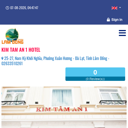
07-08-2026, 04:47:47
Sign in
KIM TAM AN 1 HOTEL
25-27, Nam Kỳ Khởi Nghĩa, Phường Xuân Hương - Đà Lạt, Tỉnh Lâm Đồng -
02633510261
0
(0 Review(s))