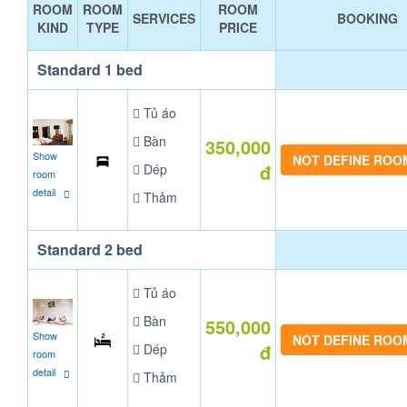
ROOM
ROOM
ROOM
SERVICES
BOOKING
KIND
TYPE
PRICE
Standard 1 bed
Tủ áo
Bàn
350,000
Show
NOT DEFINE ROO
đ
Dép
room
detail
Thảm
Standard 2 bed
Tủ áo
Bàn
550,000
Show
NOT DEFINE ROO
đ
Dép
room
detail
Thảm