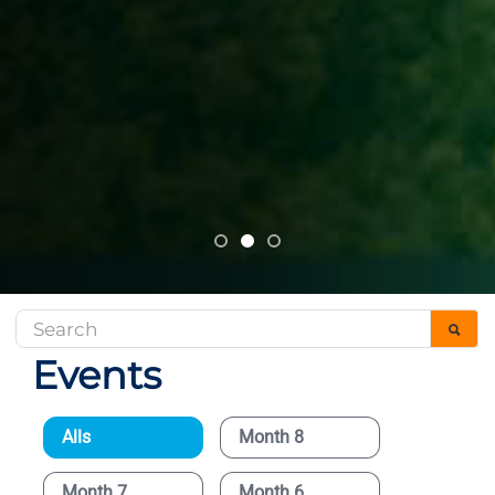
Events
Alls
Month 8
Month 7
Month 6