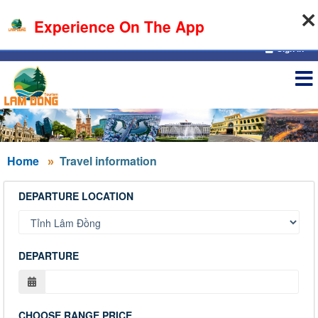
07-08-2026, 02:16:23
Experience On The App
Sign in
Home
Travel information
DEPARTURE LOCATION
DEPARTURE
CHOOSE RANGE PRICE