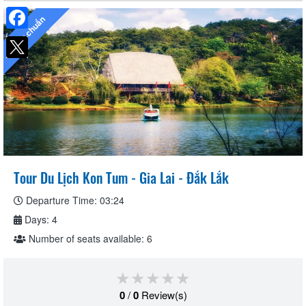
Tiêu chuẩn
Facebook
Tour Du Lịch Kon Tum - Gia Lai - Đắk Lắk
Departure Time: 03:24
Days: 4
Number of seats available: 6
★★★★★
★★★★★
★★★★★
0
/
0
Review(s)