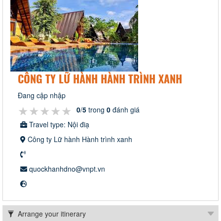
CÔNG TY LỮ HÀNH HÀNH TRÌNH XANH
Đang cập nhập
★★★★★
★★★★★
★★★★★
0
/
5
trong
0
đánh giá
Travel type: Nội điạ
Công ty Lữ hành Hành trình xanh
quockhanhdno@vnpt.vn