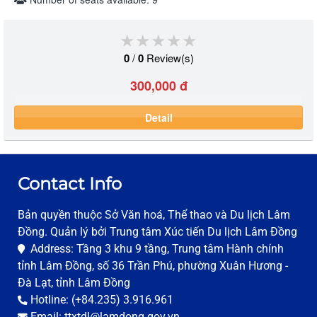
★★★★★
★★★★★
★★★★★
0
/
0
Review(s)
300,000 đ
Detail
Contact Info
Bản quyền thuộc Sở Văn hoá, Thể thao và Du lịch Lâm
Đồng. Quản lý bởi Trung tâm Xúc tiến Du lịch Lâm Đồng
Address: Tầng 3 khu 9 tầng, Trung tâm Hành chính
tỉnh Lâm Đồng, số 36 Trần Phú, phường Xuân Hương -
Đà Lạt, tỉnh Lâm Đồng
Hotline: (+84.235) 3.916.961
Email: ttxtdl@lamdong.gov.vn