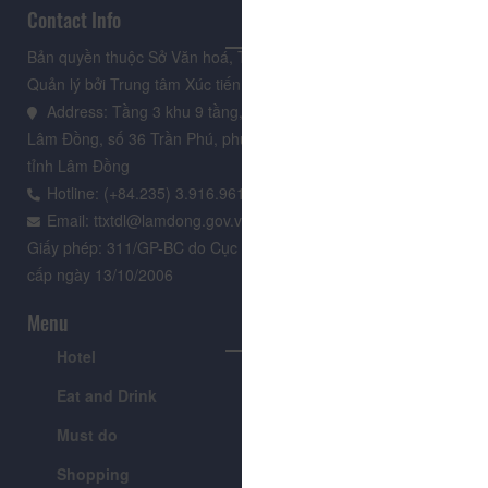
Contact Info
Bản quyền thuộc Sở Văn hoá, Thể thao và Du lịch Lâm Đồng.
Quản lý bởi Trung tâm Xúc tiến Du lịch Lâm Đồng
Address: Tầng 3 khu 9 tầng, Trung tâm Hành chính tỉnh
Lâm Đồng, số 36 Trần Phú, phường Xuân Hương - Đà Lạt,
tỉnh Lâm Đồng
Hotline: (+84.235) 3.916.961
Email: ttxtdl@lamdong.gov.vn
Giấy phép: 311/GP-BC do Cục Báo chí - Bộ Văn hóa Thông tin
cấp ngày 13/10/2006
Menu
Hotel
Tour
Eat and Drink
Festivals & Events
Must do
News
Shopping
Introduce