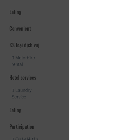
Eating
Convenient
KS loại dịch vuj
Motorbike
rental
Hotel services
Laundry
Service
Eating
Participation
Quầy lễ tân