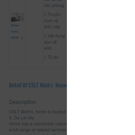
các phòng
Truyền
hình vệ
2,000,000
Show
tinh/ cáp
NOT DEFINE R
đ
room
Vật dụng
detail
dọn vệ
sinh
Tủ áo
Detail Of CSLT Minh's Home
Description
CSLT Minh's home is located at 218 Dang Thai Than, Ward
3, Da Lat city.
Home has a completely natural and tranquil setting, including
a full range of related services such as tours, motorbike