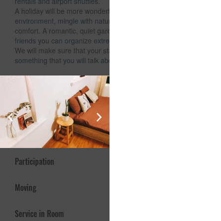
rentals and airport shuttles.
A holiday will be more wonderful if you are in a clean
environment, mingle with nature. Extremely luxurious room -
comfort. A romantic, quiet garden space, with a group of
friends you can organize extremely cozy outdoor meals.
We will make sure that your stay in Dalat is memorable and
something that you will talk about after your trip.
Services and Offers
Internet
Activity and relaxing
Participation
Moving
Service in Room