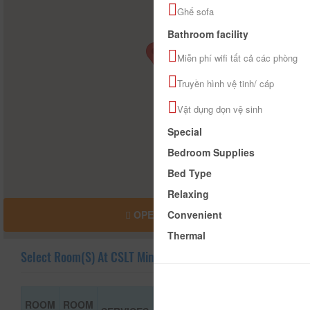
Ghế sofa
Bathroom facility
Miễn phí wifi tất cả các phòng
Truyền hình vệ tinh/ cáp
Vật dụng dọn vệ sinh
Special
Bedroom Supplies
Bed Type
Relaxing
Convenient
OPEN MAP
Thermal
Select Room(s) At CSLT Minh's Home
ROOM
ROOM
ROOM