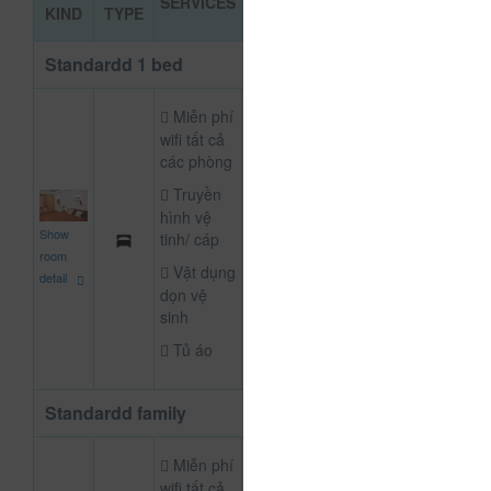
SERVICES
BOOKIN
KIND
TYPE
PRICE
Standardd 1 bed
Miễn phí
wifi tất cả
các phòng
Truyền
hình vệ
500,000
Show
tinh/ cáp
NOT DEFINE R
đ
room
Vật dụng
detail
dọn vệ
sinh
Tủ áo
Standardd family
Miễn phí
wifi tất cả