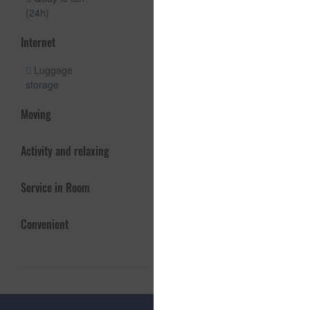
(24h)
Internet
Luggage
storage
Moving
Activity and relaxing
Service in Room
Convenient