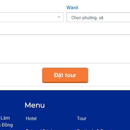
Ward
Đặt tour
Menu
h Lâm
Hotel
Tour
m Đồng