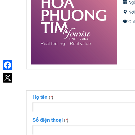
Ngà
Nơi
Chi
Facebook
Họ tên
(
*
)
Số điện thoại
(
*
)