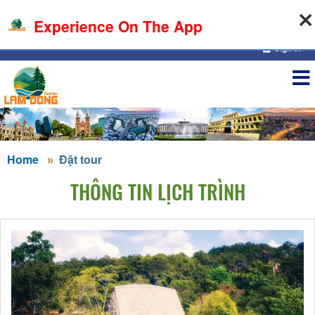
09-08-2026, 10:30:44
Experience On The App
Sign in
Home
Đặt tour
THÔNG TIN LỊCH TRÌNH