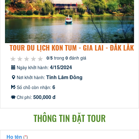
TOUR DU LỊCH KON TUM - GIA LAI - ĐẮK LẮK
★★★★★
★★★★★
★★★★★
0
/
5
trong
0
đánh giá
4/15/2024
Ngày khởi hành:
Tỉnh Lâm Đồng
Nơi khởi hành:
6
Số chỗ còn nhận:
500,000 đ
Chi phí:
THÔNG TIN ĐẶT TOUR
Họ tên
(
*
)