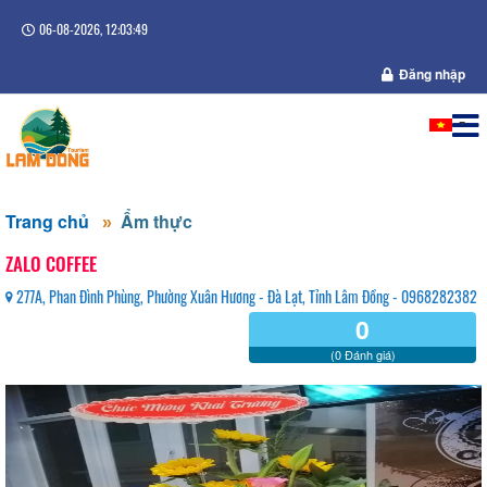
06-08-2026, 12:03:49
Đăng nhập
Trang chủ
Ẩm thực
ZALO COFFEE
277A, Phan Đình Phùng, Phường Xuân Hương - Đà Lạt, Tỉnh Lâm Đồng - 0968282382
0
(0 Đánh giá)