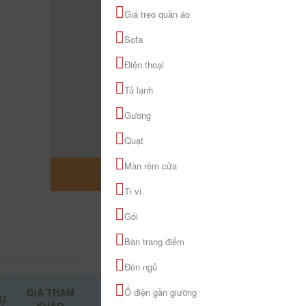
Giá treo quần áo
Sofa
Điện thoại
Tủ lạnh
Gương
Quạt
Màn rèm cửa
MỞ RỘNG BẢN ĐỒ
Ti vi
Gối
Bàn trang điểm
Đèn ngủ
GIÁ THAM
Ổ điện gần giường
VỤ
ĐẶT PHÒNG