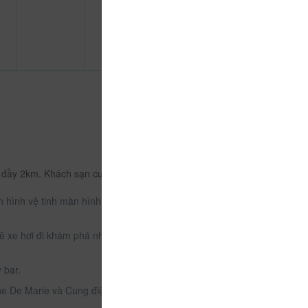
 đầy 2km. Khách sạn cung cấp Wi-Fi miễn phí, 1
ền hình vệ tinh màn hình phẳng và quạt máy. Trong
huê xe hơi đi khám phá những vùng lân cận. Khách
 bar.
e De Marie và Cung điện của bà Trần Lệ Xuân.