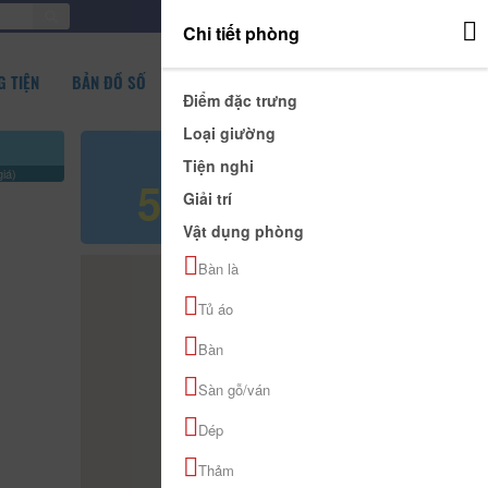
ĐĂNG NHẬP
Chi tiết phòng
 TIỆN
BẢN ĐỒ SỐ
Điểm đặc trưng
Loại giường
Giá tham khảo
Tiện nghi
iá)
500.000 đ
Giải trí
Vật dụng phòng
Bàn là
Tủ áo
Bàn
Sàn gỗ/ván
Dép
Thảm