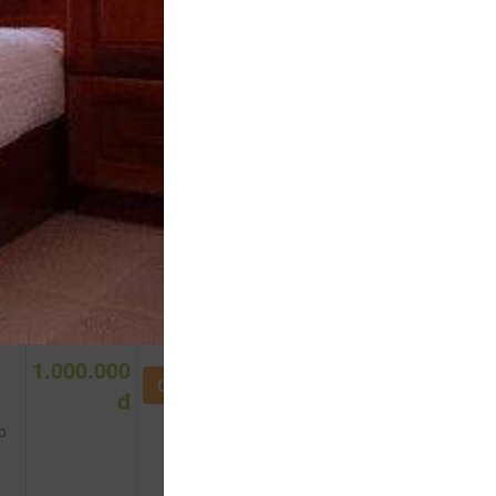
1.000.000
CHƯA KHAI BÁO PHÒNG
đ
o