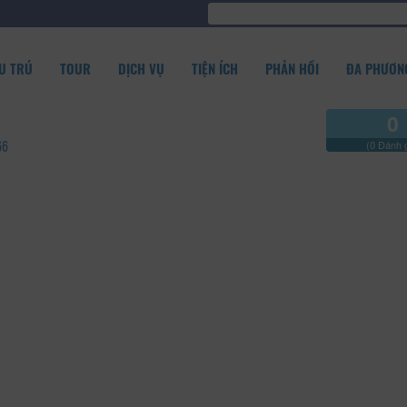
U TRÚ
TOUR
DỊCH VỤ
TIỆN ÍCH
PHẢN HỒI
ĐA PHƯƠNG
0
66
(0 Đánh g