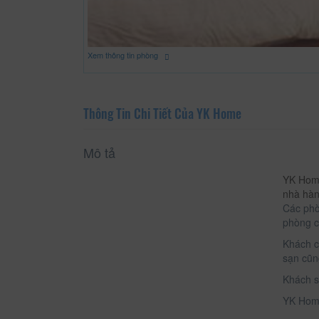
Xem thông tin phòng
Thông Tin Chi Tiết Của YK Home
Mô tả
YK Home
nhà hàn
Các phò
phòng cò
Khách c
sạn cũng
Khách s
YK Home