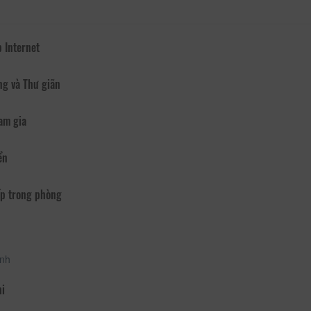
 Internet
ng và Thư giãn
am gia
ển
p trong phòng
ạnh
hi