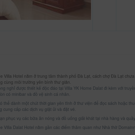
 Villa Hotel nằm ở trung tâm thành phố Đà Lạt, cách chợ Đà Lạt chưa
g cùng môi trường yên bình thư giãn.
ng nghỉ được thiết kế độc đáo tại Villa YK Home Dalat đi kèm với truy
n có minibar và đồ vệ sinh cá nhân.
ó thể dành một chút thời gian yên tĩnh ở thư viện để đọc sách hoặc t
 cung cấp các dịch vụ giặt ủi và đặt vé.
ạn phục vụ các bữa ăn nóng và đồ uống giải khát tại nhà hàng và quầy
 Villa Dalat Hotel nằm gần các điểm thăm quan như Nhà thờ Domainn