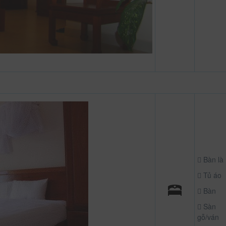
Bàn là
Tủ áo
Bàn
Sàn
gỗ/ván