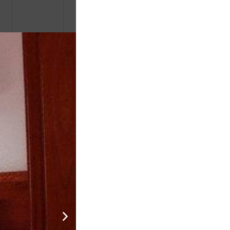
900.000
CHƯA KHAI BÁO PHÒNG
đ