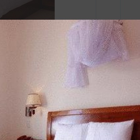
Tủ áo
Bàn là
Bàn
Sàn
gỗ/ván