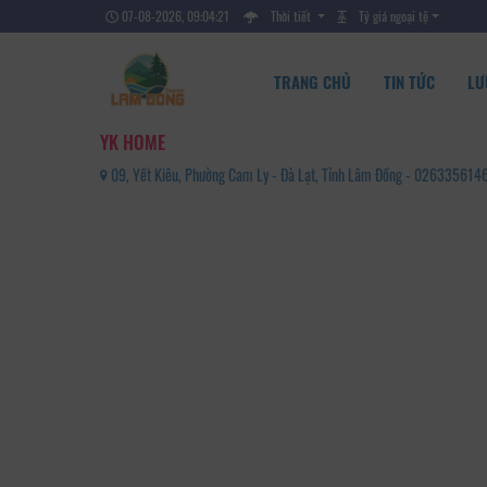
07-08-2026, 09:04:22
Thời tiết
Tỷ giá ngoại tệ
TRANG CHỦ
TIN TỨC
LƯ
YK HOME
09, Yết Kiêu, Phường Cam Ly - Đà Lạt, Tỉnh Lâm Đồng - 026335614