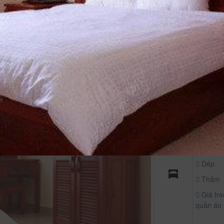
Sàn
gỗ/ván
Dép
Thảm
Giá tre
quần áo