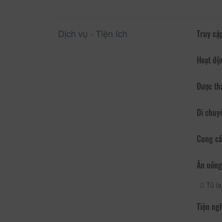
Dịch vụ - Tiện ích
Truy cập
Hoạt độ
Được th
Di chuy
Cung cấ
Ăn uống
Tủ l
Tiện ng