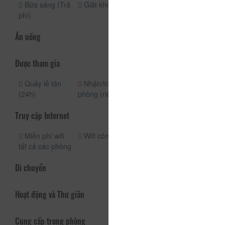
Bữa sáng (Trả
Giặt khô
Dịch vụ giặt ủi
phí)
Ăn uống
Được tham gia
Quầy lễ tân
Nhận/trả
Nhân viên bảo
(24h)
phòng (riêng)
vệ (24h)
Truy cập Internet
Miễn phí wifi
Wifi công cộng
tất cả các phòng
Di chuyển
Hoạt động và Thư giãn
Cung cấp trong phòng