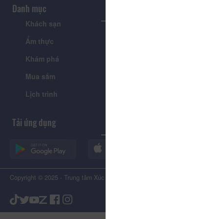
Danh mục
Khách sạn
Tour
Ẩm thực
Lễ hội & Sự kiện
Khám phá
Tin tức
Mua sắm
Giới thiệu
Lịch trình
Tiện ích
Tải ứng dụng
Copyright © 2025 - Trung tâm Xúc tiến Du lịch Tỉnh Lâm Đồng