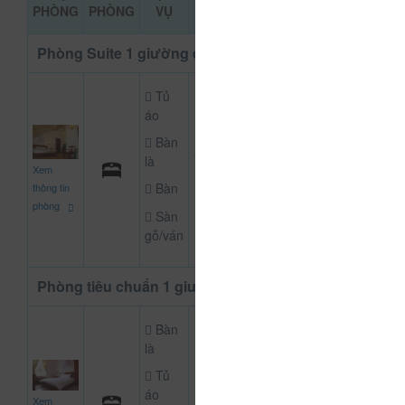
ĐẶT PHÒN
PHÒNG
PHÒNG
VỤ
KHẢO
Phòng Suite 1 giường đôi
Tủ
áo
Bàn
1.500.000
là
CHƯA KHAI BÁO
Xem
đ
Bàn
thông tin
phòng
Sàn
gỗ/ván
Phòng tiêu chuẩn 1 giường đôi
Bàn
là
Tủ
650.000
áo
Xem
CHƯA KHAI BÁO