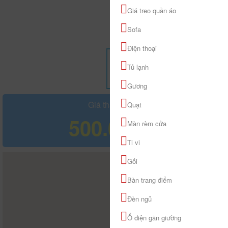
Giá treo quần áo
Sofa
Điện thoại
Tủ lạnh
Gương
Giá tham khảo
Quạt
500.000 đ
Màn rèm cửa
Ti vi
Gối
Bàn trang điểm
Đèn ngủ
Ổ điện gần giường