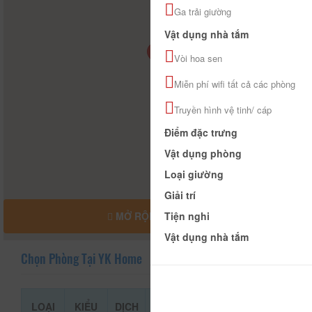
Ga trải giường
Vật dụng nhà tắm
Vòi hoa sen
Miễn phí wifi tất cả các phòng
Truyền hình vệ tinh/ cáp
Điểm đặc trưng
Vật dụng phòng
Loại giường
Giải trí
Tiện nghi
MỞ RỘNG BẢN ĐỒ
Vật dụng nhà tắm
Chọn Phòng Tại YK Home
LOẠI
KIỂU
DỊCH
GIÁ THAM