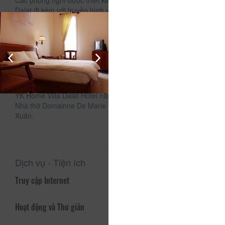
Các phòng nghỉ được thiết kế độc đáo tại Villa YK Home
Dalat đi kèm với truyền hình vệ tinh màn hình phẳng và quạt
máy. Trong phòng còn có minibar và đồ vệ sinh cá nhân.
Khách có thể dành một chút thời gian yên tĩnh ở thư viện để
đọc sách hoặc thuê xe hơi đi khám phá những vùng lân cận.
Khách sạn cũng cung cấp các dịch vụ giặt ủi và đặt vé.
Khách sạn phục vụ các bữa ăn nóng và đồ uống giải khát tại
nhà hàng và quầy bar.
YK Home Villa Dalat Hotel nằm gần các điểm thăm quan như
Nhà thờ Domainne De Marie và Cung điện của bà Trần Lệ
Xuân.
Dịch vụ - Tiện ích
Truy cập Internet
Hoạt động và Thư giãn