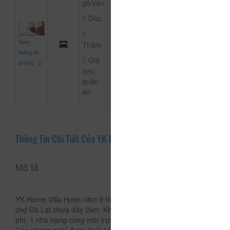
gỗ/ván
Dép
1.000.000
Xem
CHƯA KHAI BÁO
Thảm
đ
thông tin
Giá
phòng
treo
quần
áo
Thông Tin Chi Tiết Của YK Home
Mô tả
YK Home Villa Hotel nằm ở trung tâm thành phố Đà Lạt, cách
chợ Đà Lạt chưa đầy 2km. Khách sạn cung cấp Wi-Fi miễn
phí, 1 nhà hàng cùng môi trường yên bình thư giãn.