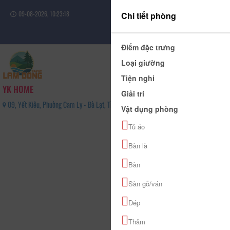
09-08-2026, 10:23:18
Chi tiết phòng
Đăng nhập
Điểm đặc trưng
Loại giường
Tiện nghi
YK HOME
Giải trí
09, Yết Kiêu, Phường Cam Ly - Đà Lạt, Tỉnh Lâm Đồng - 02633561466
Vật dụng phòng
0
Tủ áo
(0 Đánh giá)
Bàn là
Bàn
Sàn gỗ/ván
Dép
Thảm