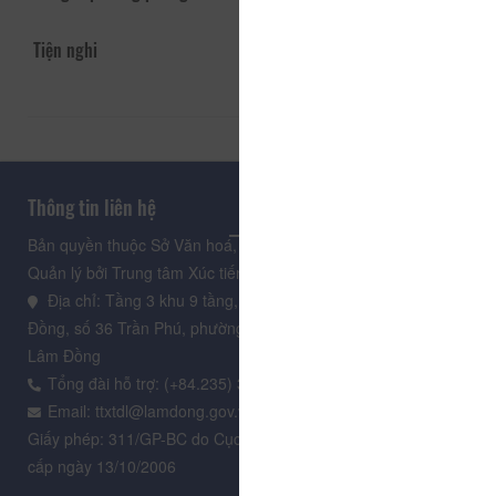
Tiện nghi
Thông tin liên hệ
Bản quyền thuộc Sở Văn hoá, Thể thao và Du lịch Lâm Đồng.
Quản lý bởi Trung tâm Xúc tiến Du lịch Lâm Đồng
Địa chỉ: Tầng 3 khu 9 tầng, Trung tâm Hành chính tỉnh Lâm
Đồng, số 36 Trần Phú, phường Xuân Hương - Đà Lạt, tỉnh
Lâm Đồng
Tổng đài hỗ trợ: (+84.235) 3.916.961
Email: ttxtdl@lamdong.gov.vn
Giấy phép: 311/GP-BC do Cục Báo chí - Bộ Văn hóa Thông tin
cấp ngày 13/10/2006