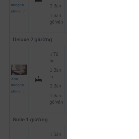
đ
thông tin
Bàn
phòng
Sàn
gỗ/ván
Deluxe 2 giường
Tủ
áo
Bàn
900.000
là
Xem
CHƯA KHAI BÁO
đ
thông tin
Bàn
phòng
Sàn
gỗ/ván
Suite 1 giường
Sàn