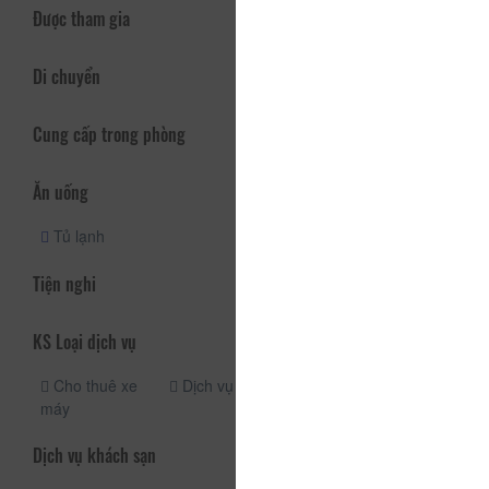
Được tham gia
Di chuyển
Cung cấp trong phòng
Ăn uống
Tủ lạnh
Tiện nghi
KS Loại dịch vụ
Cho thuê xe
Dịch vụ taxi
máy
Dịch vụ khách sạn