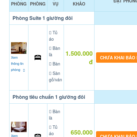
ĐẶT PHÒN
PHÒNG
PHÒNG
VỤ
KHẢO
Phòng Suite 1 giường đôi
Tủ
áo
Bàn
1.500.000
là
CHƯA KHAI BÁO
Xem
đ
Bàn
thông tin
phòng
Sàn
gỗ/ván
Phòng tiêu chuẩn 1 giường đôi
Bàn
là
Tủ
650.000
áo
Xem
CHƯA KHAI BÁO