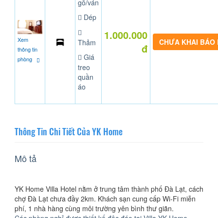
gỗ/ván
Dép
1.000.000
Xem
CHƯA KHAI BÁO
Thảm
đ
thông tin
Giá
phòng
treo
quần
áo
Thông Tin Chi Tiết Của YK Home
Mô tả
YK Home Villa Hotel nằm ở trung tâm thành phố Đà Lạt, cách
chợ Đà Lạt chưa đầy 2km. Khách sạn cung cấp Wi-Fi miễn
phí, 1 nhà hàng cùng môi trường yên bình thư giãn.