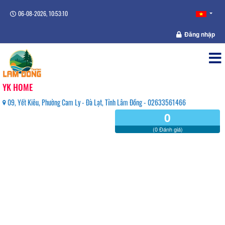
06-08-2026, 10:53:10
Đăng nhập
YK HOME
09, Yết Kiêu, Phường Cam Ly - Đà Lạt, Tỉnh Lâm Đồng - 02633561466
0
(0 Đánh giá)