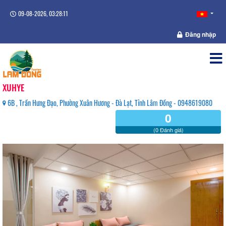
09-08-2026, 03:28:12
Đăng nhập
XUHYE
6B , Trần Hưng Đạo, Phường Xuân Hương - Đà Lạt, Tỉnh Lâm Đồng - 0948619080
0
(0 Đánh giá)