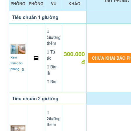
ĐẶT PHÒNG
PHÒNG
PHÒNG
VỤ
KHẢO
Tiêu chuẩn 1 giường
Giường
thêm
Tủ
300.000
Xem
áo
CHƯA KHAI BÁO 
đ
thông tin
Bàn
phòng
là
Bàn
Tiêu chuẩn 2 giường
Giường
thêm