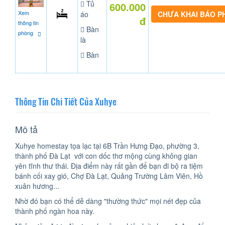
Tủ
600.000
Xem
áo
CHƯA KHAI BÁO 
đ
thông tin
Bàn
phòng
là
Bàn
Thông Tin Chi Tiết Của Xuhye
Mô tả
Xuhye homestay tọa lạc tại 6B Trần Hưng Đạo, phường 3,
thành phố Đà Lạt với con dốc thơ mộng cùng không gian
yên tĩnh thư thái. Địa điểm này rất gần để bạn đi bộ ra tiệm
bánh cối xay gió, Chợ Đà Lạt, Quảng Trường Lâm Viên, Hồ
xuân hương...
Nhờ đó bạn có thể dễ dàng "thường thức" mọi nét đẹp của
thành phố ngàn hoa này.