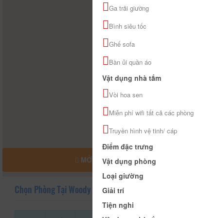
Ga trải giường
Bình siêu tốc
Ghế sofa
Bàn ủi quần áo
Vật dụng nhà tắm
Vòi hoa sen
Miễn phí wifi tất cả các phòng
Truyền hình vệ tinh/ cáp
Điểm đặc trưng
MỞ RỘNG BẢN ĐỒ
Vật dụng phòng
Loại giường
Chọn Phòng Tại Woody House
Giải trí
Tiện nghi