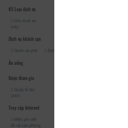
KS Loại dịch vụ
Cho thuê xe
máy
Dịch vụ khách sạn
Quán cà phê
Dịch vụ giặt ủi
Ăn uống
Được tham gia
Quầy lễ tân
(24h)
Truy cập Internet
Miễn phí wifi
tất cả các phòng