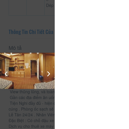
Dép
Thông Tin Chi Tiết Của Woody House
Mô tả
Woody House Hostel Đà Lạt tọa lạc tại 26 Huỳnh Thúc
Kháng, Phường 4, thành phố Đà Lạt.
Nếu bạn đang phân vân phải chọn nơi nào để nghỉ ngơi thì
hãy đến với Woody House Hostel Đà Lạt
Là một check in sống ảo cho các bạn trẻ, chụp hình miễn
phí.
View thũng lũng, và toàn cảnh thành phố Đà Lạt.
Gần các địa điểm ăn uống nổi tiếng Đà Lạt
Tiện Nghi đầy đủ - hiện đại - sang trọng - không gian ấm
cúng . Phòng ốc sạch sẽ . Trên sự mong đợi của bạn.
Lễ Tân 24/24 . Nhân Viên phục vụ tận tình,
Đặc Biệt : Có chỗ đậu xe miễn phí
Dịch vụ cho thuê xe máy 24/24.