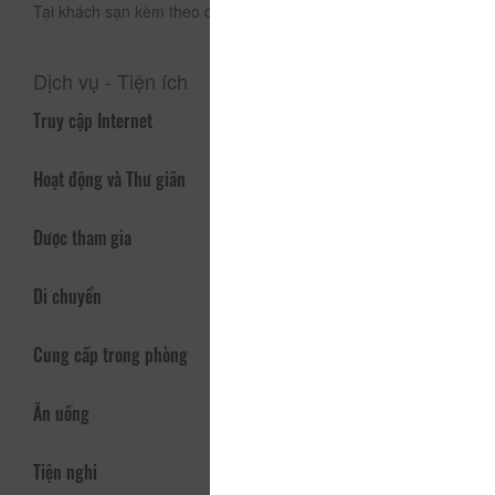
Tại khách sạn kèm theo dịch vụ đi tour hàng ngày.
Dịch vụ - Tiện ích
Truy cập Internet
Hoạt động và Thư giãn
Được tham gia
Di chuyển
Cung cấp trong phòng
Ăn uống
Tiện nghi