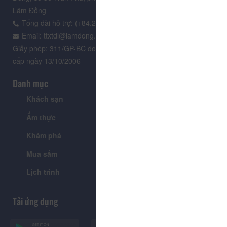
Lâm Đồng
Tổng đài hỗ trợ: (+84.235) 3.916.961
Email: ttxtdl@lamdong.gov.vn
Giấy phép: 311/GP-BC do Cục Báo chí - Bộ Văn hóa Thông tin
cấp ngày 13/10/2006
Danh mục
Khách sạn
Tour
Ẩm thực
Lễ hội & Sự kiện
Khám phá
Tin tức
Mua sắm
Giới thiệu
Lịch trình
Tiện ích
Tải ứng dụng