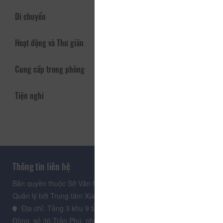
Di chuyển
Hoạt động và Thư giãn
Cung cấp trong phòng
Tiện nghi
Thông tin liên hệ
Bản quyền thuộc Sở Văn hoá, Thể thao và Du lịch Lâm Đồng.
Quản lý bởi Trung tâm Xúc tiến Du lịch Lâm Đồng
Địa chỉ: Tầng 3 khu 9 tầng, Trung tâm Hành chính tỉnh Lâm
Đồng, số 36 Trần Phú, phường Xuân Hương - Đà Lạt, tỉnh