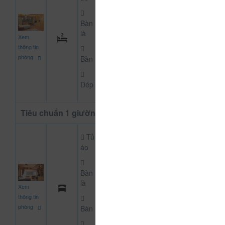
Bàn
700.000
là
Xem
CHƯA KHAI BÁO PH
đ
thông tin
phòng
Bàn
Dép
Tiêu chuẩn 1 giường
Tủ
áo
Bàn
500.000
là
Xem
CHƯA KHAI BÁO PH
đ
thông tin
phòng
Bàn