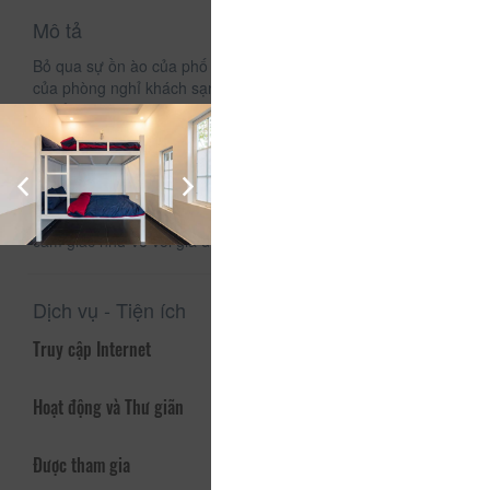
Mô tả
Bỏ qua sự ồn ào của phố phường, bỏ qua sự gò bó, tù túng
của phòng nghỉ khách sạn. Đến với Vườn Hồng mùa này bạn
sẽ cảm nhận lại một Đà Lạt xưa, với chút nắng vàng cuối
Thu, với chút se lạnh đầu Đông của những cơn gió luồn qua
đồi thông, với chút sương mai đọng trên những cành Hồng
chính vụ. Homestay Vườn Hồng - Với phòng nghỉ riêng biệt,
sạch sẽ, ấm cúng; với sự thân thiện, nhiệt tình của người
nhà; với những khu vườn Hồng mộc mạc, bạn sẽ có được
cảm giác như về với gia đình mình.
Dịch vụ - Tiện ích
Truy cập Internet
Hoạt động và Thư giãn
Được tham gia