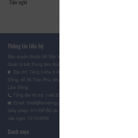
Tiện nghi
Thông tin liên hệ
Bản quyền thuộc Sở Văn hoá, Thể thao và Du lịch Lâm Đồng.
Quản lý bởi Trung tâm Xúc tiến Du lịch Lâm Đồng
Địa chỉ: Tầng 3 khu 9 tầng, Trung tâm Hành chính tỉnh Lâm
Đồng, số 36 Trần Phú, phường Xuân Hương - Đà Lạt, tỉnh
Lâm Đồng
Tổng đài hỗ trợ: (+84.235) 3.916.961
Email: ttxtdl@lamdong.gov.vn
Giấy phép: 311/GP-BC do Cục Báo chí - Bộ Văn hóa Thông tin
cấp ngày 13/10/2006
Danh mục