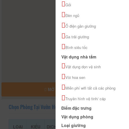
Gối
Đèn ngủ
Ổ điện gần giường
Ga trải giường
Bình siêu tốc
Vật dụng nhà tắm
Vật dụng dọn vệ sinh
Vòi hoa sen
Miễn phí wifi tất cả các phòng
MỞ RỘNG BẢN ĐỒ
Truyền hình vệ tinh/ cáp
Chọn Phòng Tại Vườn Hồng
Điểm đặc trưng
Vật dụng phòng
Loại giường
LOẠI
KIỂU
DỊCH
GIÁ THAM