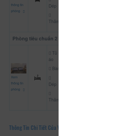
đ
thông tin
Dép
phòng
Thảm
Phòng tiêu chuẩn 2 giường
Tủ
áo
Bàn
600.000
Xem
CHƯA KHAI BÁO PH
đ
thông tin
Dép
phòng
Thảm
Thông Tin Chi Tiết Của Vườn Hồng