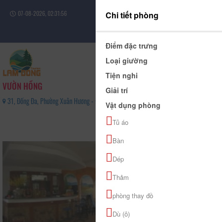
07-08-2026, 02:31:57
Chi tiết phòng
Đăng nhập
Điểm đặc trưng
Loại giường
Tiện nghi
VƯỜN HỒNG
Giải trí
31, Đống Đa, Phường Xuân Hương - Đà Lạt, Tỉnh Lâm Đồng - 0964305079
Vật dụng phòng
0
Tủ áo
(0 Đánh giá)
Bàn
Dép
Thảm
phòng thay đồ
Dù (ô)