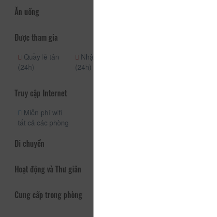
Ăn uống
Được tham gia
Quầy lễ tân
Nhận phòng
Giữ hành lý
(24h)
(24h)
Dịch vụ vé
Truy cập Internet
Miễn phí wifi
tất cả các phòng
Di chuyển
Hoạt động và Thư giãn
Cung cấp trong phòng