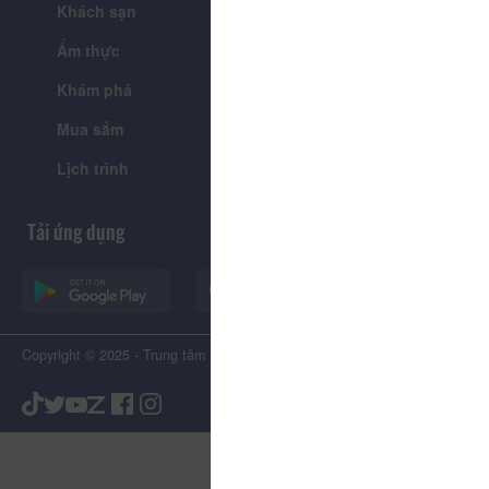
Khách sạn
Tour
Ẩm thực
Lễ hội & Sự kiện
Khám phá
Tin tức
Mua sắm
Giới thiệu
Lịch trình
Tiện ích
Tải ứng dụng
Copyright © 2025 - Trung tâm Xúc tiến Du lịch Tỉnh Lâm Đồng