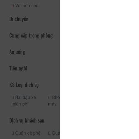
Vòi hoa sen
Di chuyển
Cung cấp trong phòng
Ăn uống
Tiện nghi
KS Loại dịch vụ
Bãi đậu xe
Cho thuê xe
Xe đưa đón
miễn phí
máy
Dịch vụ taxi
Dịch vụ khách sạn
Quán cà phê
Quầy ăn uống
Dịch vụ giặt ủi