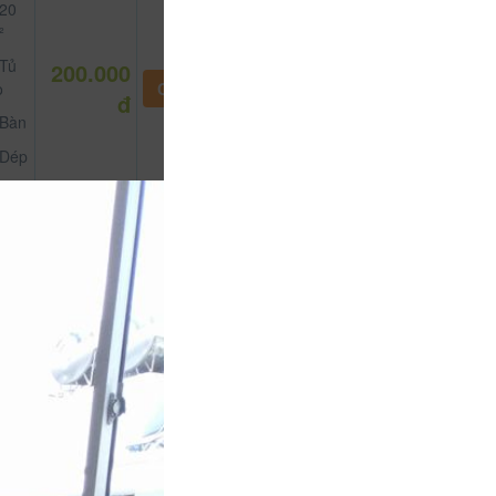
20
²
Tủ
200.000
o
CHƯA KHAI BÁO PHÒNG
đ
Bàn
Dép