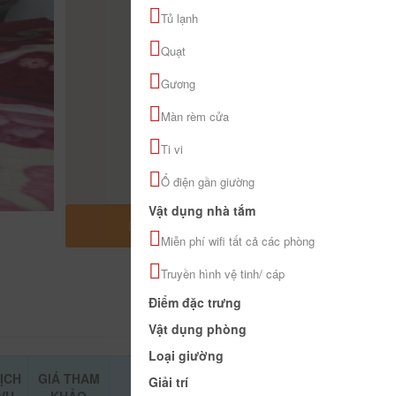
Tủ lạnh
Quạt
Gương
Màn rèm cửa
Ti vi
Ổ điện gần giường
Vật dụng nhà tắm
MỞ RỘNG BẢN ĐỒ
Miễn phí wifi tất cả các phòng
Truyền hình vệ tinh/ cáp
Điểm đặc trưng
Vật dụng phòng
Loại giường
ỊCH
GIÁ THAM
Giải trí
ĐẶT PHÒNG