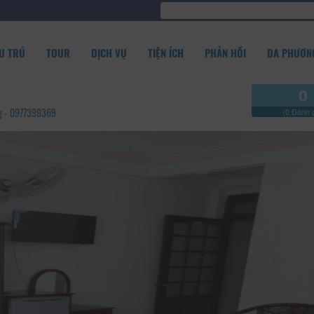
U TRÚ
TOUR
DỊCH VỤ
TIỆN ÍCH
PHẢN HỒI
ĐA PHƯƠNG
0
ng - 0977399369
(0 Đánh g