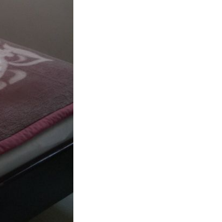
25
²
Tủ
350.000
o
CHƯA KHAI BÁO PHÒNG
đ
Bàn
Dép