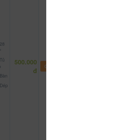
28
²
Tủ
500.000
o
CHƯA KHAI BÁO PHÒNG
đ
Bàn
Dép