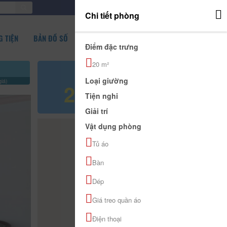
ĐĂNG NHẬP
Chi tiết phòng
 TIỆN
BẢN ĐỒ SỐ
Điểm đặc trưng
20 m²
Giá tham khảo
Loại giường
iá)
200.000 đ
Tiện nghi
Giải trí
Vật dụng phòng
Tủ áo
Bàn
Dép
Giá treo quần áo
Điện thoại