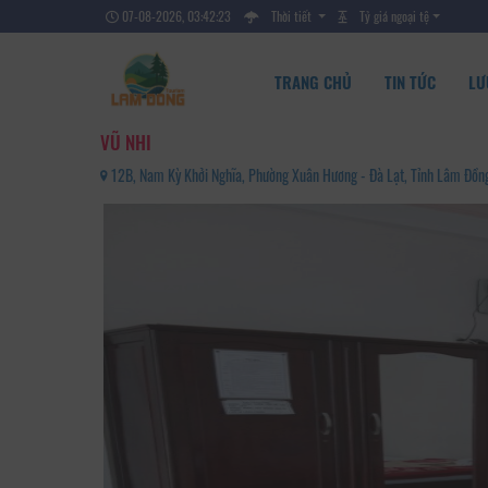
07-08-2026, 03:42:25
Thời tiết
Tỷ giá ngoại tệ
TRANG CHỦ
TIN TỨC
LƯ
VŨ NHI
12B, Nam Kỳ Khởi Nghĩa, Phường Xuân Hương - Đà Lạt, Tỉnh Lâm Đồ