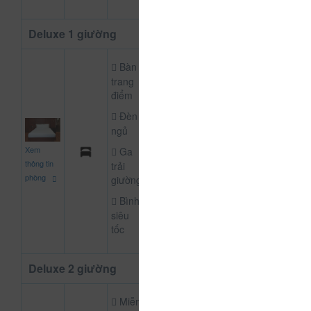
Deluxe 1 giường
Bàn
trang
điểm
Đèn
ngủ
650.000
Xem
Ga
CHƯA KHAI BÁO P
đ
thông tin
trải
phòng
giường
Bình
siêu
tốc
Deluxe 2 giường
Miễn