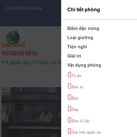
07-08-2026, 04:43:37
Chi tiết phòng
Đăng nhập
Điểm đặc trưng
Loại giường
Tiện nghi
VICTORIAN HOTEL
Giải trí
74, Nguyễn Công Trứ, Phường Lâm Viên - Đà Lạt, Tỉnh Lâm Đồng - 0263 3605 605
Vật dụng phòng
0
Tủ áo
(0 Đánh giá)
Bàn là
Bàn
Dép
Bàn ủi (là)
Giá treo quần áo