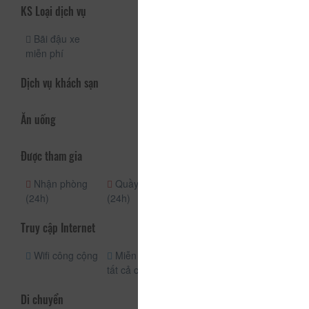
KS Loại dịch vụ
Bãi đậu xe
miễn phí
Dịch vụ khách sạn
Ăn uống
Được tham gia
Nhận phòng
Quầy lễ tân
(24h)
(24h)
Truy cập Internet
Wifi công cộng
Miễn phí wifi
tất cả các phòng
Di chuyển