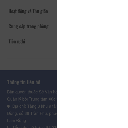
Hoạt động và Thư giãn
Cung cấp trong phòng
Tiện nghi
Thông tin liên hệ
Bản quyền thuộc Sở Văn hoá, Thể thao và Du lịch Lâm Đồng.
Quản lý bởi Trung tâm Xúc tiến Du lịch Lâm Đồng
Địa chỉ: Tầng 3 khu 9 tầng, Trung tâm Hành chính tỉnh Lâm
Đồng, số 36 Trần Phú, phường Xuân Hương - Đà Lạt, tỉnh
Lâm Đồng
Tổng đài hỗ trợ: (+84.235) 3.916.961