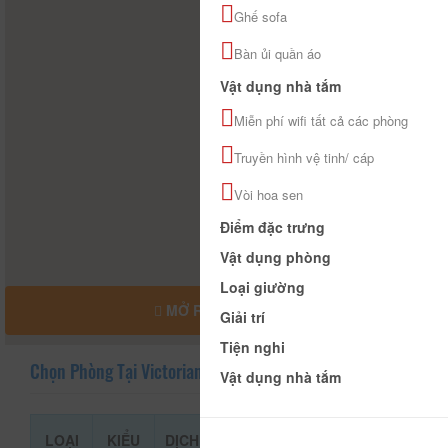
Ghế sofa
Bàn ủi quần áo
Vật dụng nhà tắm
Miễn phí wifi tất cả các phòng
Truyền hình vệ tinh/ cáp
Vòi hoa sen
Điểm đặc trưng
Vật dụng phòng
Loại giường
MỞ RỘNG BẢN ĐỒ
Giải trí
Tiện nghi
Chọn Phòng Tại Victorian Hotel
Vật dụng nhà tắm
LOẠI
KIỂU
DỊCH
GIÁ THAM