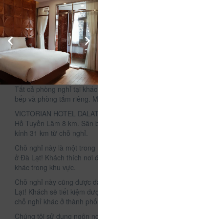
Mô tả
Tọa lạc tại thành phố Đà Lạt, cách Vườn hoa Đà Lạt 1,7 km
và Hồ Xuân Hương 3,2 km, VICTORIAN HOTEL DALAT cung
cấp chỗ nghỉ với sảnh khách chung và Wi-Fi miễn phí. Chỗ
nghỉ này có lễ tân 24 giờ và sân hiên tắm nắng. Khách sạn
cách Công viên Yersin 3,2 km và Quảng trường Lâm Viên 3,3
km.
Tất cả phòng nghỉ tại khách sạn đều có TV màn hình phẳng,
bếp và phòng tắm riêng. Một số phòng còn có ban công.
VICTORIAN HOTEL DALAT cách cả Thiền viện Trúc Lâm và
Hồ Tuyền Lâm 8 km. Sân bay Liên Khương nằm trong bán
kính 31 km từ chỗ nghỉ.
Chỗ nghỉ này là một trong những vị trí được đánh giá tốt nhất
ở Đà Lạt! Khách thích nơi đây hơn so với những chỗ nghỉ
khác trong khu vực.
Chỗ nghỉ này cũng được đánh giá là đáng giá tiền nhất ở Đà
Lạt! Khách sẽ tiết kiệm được nhiều hơn so với nghỉ tại những
chỗ nghỉ khác ở thành phố này.
Chúng tôi sử dụng ngôn ngữ của bạn!