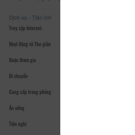
Dịch vụ - Tiện ích
Truy cập Internet
Hoạt động và Thư giãn
Được tham gia
Di chuyển
Cung cấp trong phòng
Ăn uống
Tiện nghi