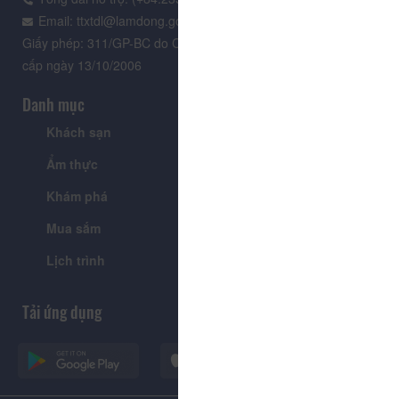
Email: ttxtdl@lamdong.gov.vn
Giấy phép: 311/GP-BC do Cục Báo chí - Bộ Văn hóa Thông tin
cấp ngày 13/10/2006
Danh mục
Khách sạn
Tour
Ẩm thực
Lễ hội & Sự kiện
Khám phá
Tin tức
Mua sắm
Giới thiệu
Lịch trình
Tiện ích
Tải ứng dụng