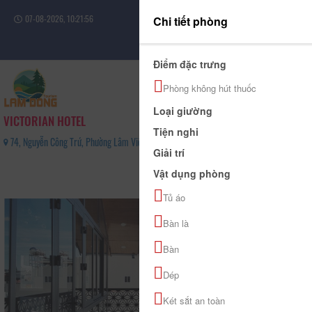
07-08-2026, 10:21:56
Chi tiết phòng
Đăng nhập
Điểm đặc trưng
Phòng không hút thuốc
Loại giường
VICTORIAN HOTEL
Tiện nghi
74, Nguyễn Công Trứ, Phường Lâm Viên - Đà Lạt, Tỉnh Lâm Đồng - 0263 3605 605
Giải trí
0
Vật dụng phòng
(0 Đánh giá)
Tủ áo
Bàn là
Bàn
Dép
Két sắt an toàn