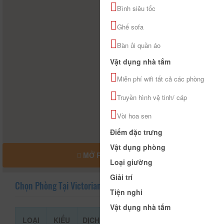
Bình siêu tốc
Ghế sofa
Bàn ủi quần áo
Vật dụng nhà tắm
Miễn phí wifi tất cả các phòng
Truyền hình vệ tinh/ cáp
Vòi hoa sen
Điểm đặc trưng
Vật dụng phòng
MỞ RỘNG BẢN ĐỒ
Loại giường
Giải trí
Chọn Phòng Tại Victorian Hotel
Tiện nghi
Vật dụng nhà tắm
LOẠI
KIỂU
DỊCH
GIÁ THAM