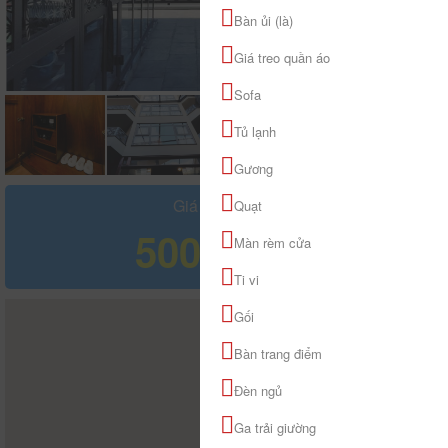
Bàn ủi (là)
Giá treo quần áo
Sofa
Tủ lạnh
Gương
Giá tham khảo
Quạt
500.000 đ
Màn rèm cửa
Ti vi
Gối
Bàn trang điểm
Đèn ngủ
Ga trải giường