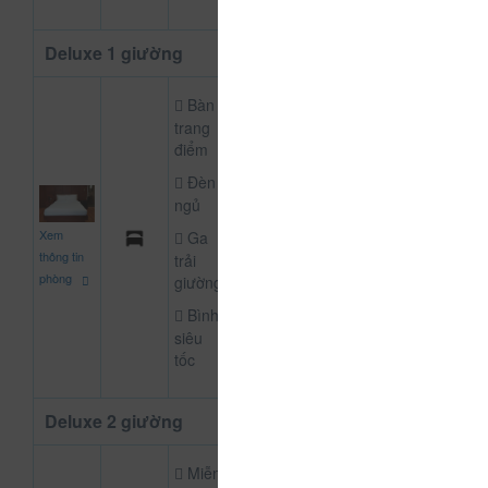
Deluxe 1 giường
Bàn
trang
điểm
Đèn
ngủ
650.000
Xem
Ga
CHƯA KHAI BÁO P
đ
thông tin
trải
phòng
giường
Bình
siêu
tốc
Deluxe 2 giường
Miễn