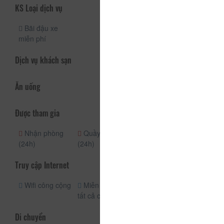
KS Loại dịch vụ
Bãi đậu xe
miễn phí
Dịch vụ khách sạn
Ăn uống
Được tham gia
Nhận phòng
Quầy lễ tân
(24h)
(24h)
Truy cập Internet
Wifi công cộng
Miễn phí wifi
tất cả các phòng
Di chuyển