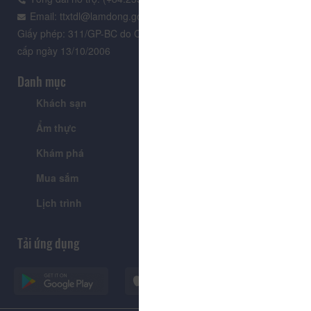
Email: ttxtdl@lamdong.gov.vn
Giấy phép: 311/GP-BC do Cục Báo chí - Bộ Văn hóa Thông tin
cấp ngày 13/10/2006
Danh mục
Khách sạn
Tour
Ẩm thực
Lễ hội & Sự kiện
Khám phá
Tin tức
Mua sắm
Giới thiệu
Lịch trình
Tiện ích
Tải ứng dụng