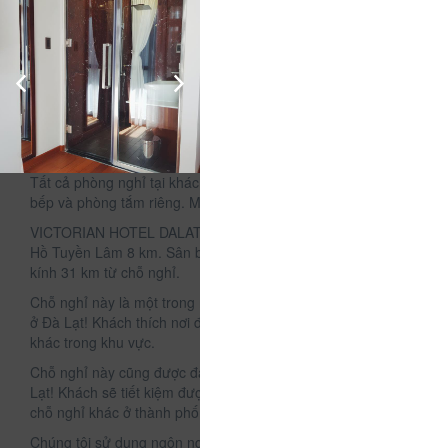
Mô tả
Tọa lạc tại thành phố Đà Lạt, cách Vườn hoa Đà Lạt 1,7 km
và Hồ Xuân Hương 3,2 km, VICTORIAN HOTEL DALAT cung
cấp chỗ nghỉ với sảnh khách chung và Wi-Fi miễn phí. Chỗ
nghỉ này có lễ tân 24 giờ và sân hiên tắm nắng. Khách sạn
cách Công viên Yersin 3,2 km và Quảng trường Lâm Viên 3,3
km.
Tất cả phòng nghỉ tại khách sạn đều có TV màn hình phẳng,
bếp và phòng tắm riêng. Một số phòng còn có ban công.
VICTORIAN HOTEL DALAT cách cả Thiền viện Trúc Lâm và
Hồ Tuyền Lâm 8 km. Sân bay Liên Khương nằm trong bán
kính 31 km từ chỗ nghỉ.
Chỗ nghỉ này là một trong những vị trí được đánh giá tốt nhất
ở Đà Lạt! Khách thích nơi đây hơn so với những chỗ nghỉ
khác trong khu vực.
Chỗ nghỉ này cũng được đánh giá là đáng giá tiền nhất ở Đà
Lạt! Khách sẽ tiết kiệm được nhiều hơn so với nghỉ tại những
chỗ nghỉ khác ở thành phố này.
Chúng tôi sử dụng ngôn ngữ của bạn!