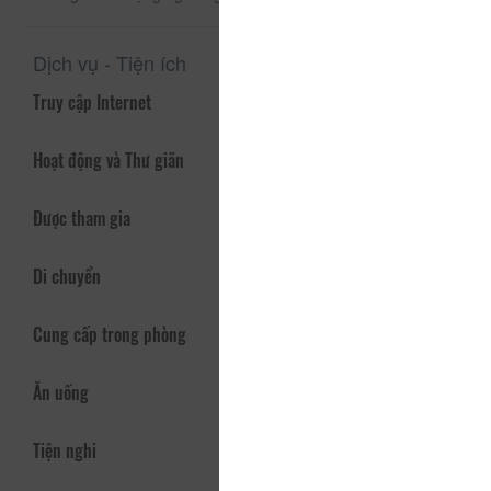
Dịch vụ - Tiện ích
Truy cập Internet
Hoạt động và Thư giãn
Được tham gia
Di chuyển
Cung cấp trong phòng
Ăn uống
Tiện nghi