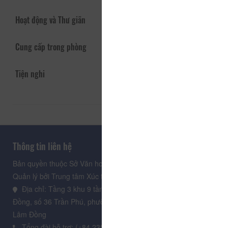
Hoạt động và Thư giãn
Cung cấp trong phòng
Tiện nghi
Thông tin liên hệ
Bản quyền thuộc Sở Văn hoá, Thể thao và Du lịch Lâm Đồng.
Quản lý bởi Trung tâm Xúc tiến Du lịch Lâm Đồng
Địa chỉ: Tầng 3 khu 9 tầng, Trung tâm Hành chính tỉnh Lâm
Đồng, số 36 Trần Phú, phường Xuân Hương - Đà Lạt, tỉnh
Lâm Đồng
Tổng đài hỗ trợ: (+84.235) 3.916.961