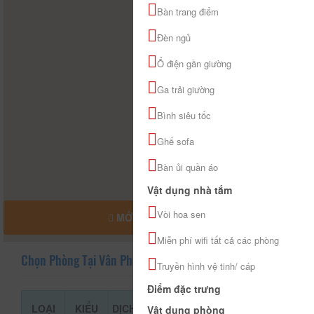
Bàn trang điểm
Đèn ngủ
Ổ điện gần giường
Ga trải giường
Bình siêu tốc
Ghế sofa
Bàn ủi quần áo
Vật dụng nhà tắm
Vòi hoa sen
MỞ RỘNG BẢN ĐỒ
Miễn phí wifi tất cả các phòng
Chọn Phòng Tại Vân Phượng
Truyền hình vệ tinh/ cáp
Điểm đặc trưng
LOẠI
KIỂU
DỊCH
GIÁ THAM
Vật dụng phòng