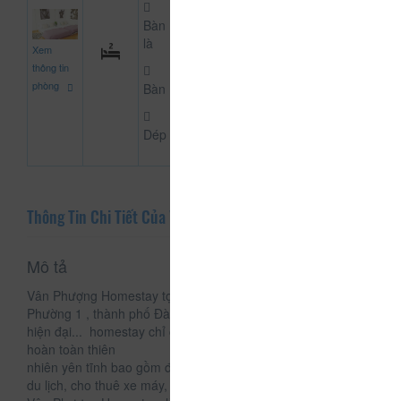
Bàn
700.000
là
Xem
CHƯA KHAI BÁO PH
đ
thông tin
phòng
Bàn
Dép
Thông Tin Chi Tiết Của Vân Phượng
Mô tả
Vân Phượng Homestay tọa lạc tại 52A Phan Như Thạch,
Phường 1 , thành phố Đà Lạt ,với trang thiết bị tivi, tủ lạnh
hiện đại... homestay chỉ cách hồ Xuân Hương, khung cảnh
hoàn toàn thiên
nhiên yên tĩnh bao gồm đầy đủ cácdịch vụ liên quan như tour
du lịch, cho thuê xe máy, xe đưa đón sân bay.