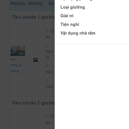
ĐẶT PHÒNG
PHÒNG
PHÒNG
VỤ
KHẢO
Loại giường
Giải trí
Tiêu chuẩn 1 giường
Tiện nghi
Tủ
Vật dụng nhà tắm
áo
Bàn
350.000
là
Xem
CHƯA KHAI BÁO PH
đ
thông tin
phòng
Bàn
Dép
Tiêu chuẩn 2 giường
Tủ
áo