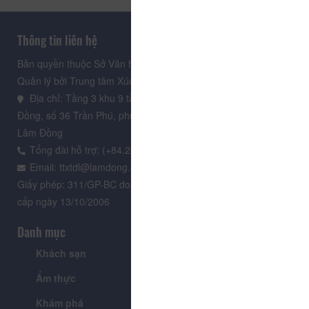
Thông tin liên hệ
Bản quyền thuộc Sở Văn hoá, Thể thao và Du lịch Lâm Đồng.
Quản lý bởi Trung tâm Xúc tiến Du lịch Lâm Đồng
Địa chỉ: Tầng 3 khu 9 tầng, Trung tâm Hành chính tỉnh Lâm
Đồng, số 36 Trần Phú, phường Xuân Hương - Đà Lạt, tỉnh
Lâm Đồng
Tổng đài hỗ trợ: (+84.235) 3.916.961
Email: ttxtdl@lamdong.gov.vn
Giấy phép: 311/GP-BC do Cục Báo chí - Bộ Văn hóa Thông tin
cấp ngày 13/10/2006
Danh mục
Khách sạn
Tour
Ẩm thực
Lễ hội & Sự kiện
Khám phá
Tin tức