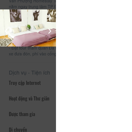
Vân Phượng Homestay là homestay có phong cách Bắc Âu
nằm ngay trung tâm TP Đà Lạt.Cách chợ Đà Lạt 600m chỉ 5
phút đi bộ,thuận tiện đi lại dạo phố
Tất cả các phòng đều có toilet riêng, có cửa sổ riêng, máy
nước nóng, máy sấy tóc, đồ dùng cá nhân (khăn tắm, bàn
chải, lược, kem đánh răng, dầu tắm/gội)
Cho thuê xe:
- Xe máy số, xe tay ga (giá thay đổi theo thời điểm)
- Đặt tour tham quan Đà Lạt: giá chỉ từ 180k/người (bao gồm
xe đưa đón, phí vào cổng tham quan, phí ăn uống)
Dịch vụ - Tiện ích
Truy cập Internet
Hoạt động và Thư giãn
Được tham gia
Di chuyển