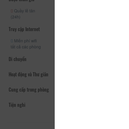
Quầy lễ tân
(24h)
Truy cập Internet
Miễn phí wifi
tất cả các phòng
Di chuyển
Hoạt động và Thư giãn
Cung cấp trong phòng
Tiện nghi