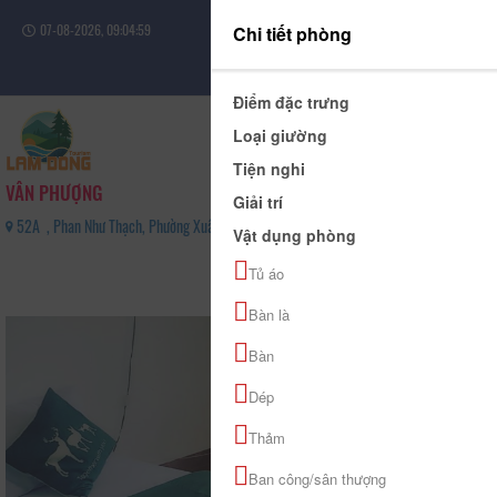
07-08-2026, 09:05:00
Chi tiết phòng
Đăng nhập
Điểm đặc trưng
Loại giường
Tiện nghi
VÂN PHƯỢNG
Giải trí
52A , Phan Như Thạch, Phường Xuân Hương - Đà Lạt, Tỉnh Lâm Đồng - 0916796166
Vật dụng phòng
0
Tủ áo
(0 Đánh giá)
Bàn là
Bàn
Dép
Thảm
Ban công/sân thượng