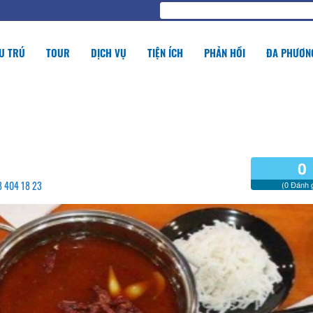
U TRÚ
TOUR
DỊCH VỤ
TIỆN ÍCH
PHẢN HỒI
ĐA PHƯƠNG
0
98 404 18 23
(0 Đánh g