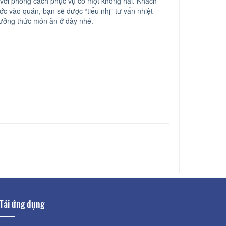
ới phong cách phục vụ có một không hai. Khách
c vào quán, bạn sẽ được “tiểu nhị” tư vấn nhiệt
hưởng thức món ăn ở đây nhé.
Tải ứng dụng