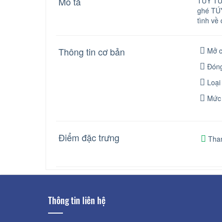
Mô tả
TÚY TỬU
ghé TÚY
tình về
Thông tin cơ bản
Mở c
Đóng
Loại
Mức 
Điểm đặc trưng
Than
Thông tin liên hệ