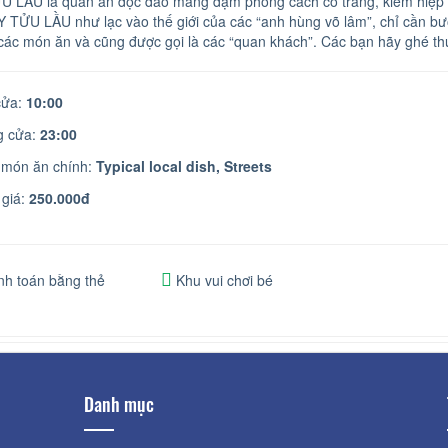
 LẦU là quán ăn độc đáo mang đậm phong cách cổ trang, kiếm hiệp v
 TỬU LẦU như lạc vào thế giới của các “anh hùng võ lâm”, chỉ cần bướ
 các món ăn và cũng được gọi là các “quan khách”. Các bạn hãy ghé t
ửa:
10:00
 cửa:
23:00
 món ăn chính:
Typical local dish,
Streets
giá:
250.000đ
h toán bằng thẻ
Khu vui chơi bé
Danh mục