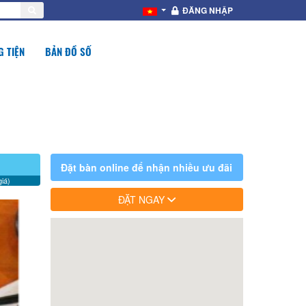
ĐĂNG NHẬP
 TIỆN
BẢN ĐỒ SỐ
Đặt bàn online để nhận nhiều ưu đãi
iá)
ĐẶT NGAY