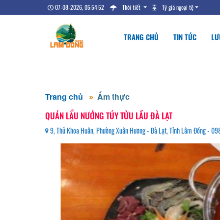
07-08-2026, 05:54:53
Thời tiết
Tỷ giá ngoại tệ
TRANG CHỦ
TIN TỨC
LƯ
Trang chủ
Ẩm thực
QUÁN LẨU NƯỚNG TÚY TỬU LẦU ĐÀ LẠT
9, Thủ Khoa Huân, Phường Xuân Hương - Đà Lạt, Tỉnh Lâm Đồng - 0