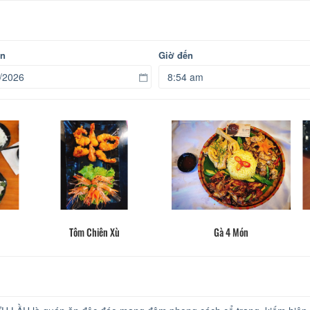
ến
Giờ đến
Tôm Chiên Xù
Gà 4 Món