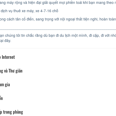
ng máy rộng và hiện đại giải quyết mọi phiền toái khi bạn mang theo 
dịch vụ thuê xe máy, xe 4-7-16 chỗ
ng cách tân cổ điển, sang trọng với nội ngoại thất tiện nghi, hoàn toà
________________________________________________________
n chúng tôi tin chắc rằng dù bạn đi du lịch một mình, đi cặp, đi với n
tại đây.
 Internet
ng và Thư giãn
am gia
ển
p trong phòng