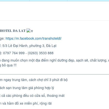
 𝐇𝐎𝐓𝐄𝐋 𝐃𝐀 𝐋𝐀𝐓
age:
https://m.facebook.com/transhoteldl/
hỉ: 5/3 Lê Đại Hành, phường 3, Đà Lạt
hệ: 0797 764 999 - (0263) 3533 888
 đang muốn chọn một địa điểm nghỉ dưỡng đẹp, sạch sẽ, chất lượng, 
 bỏ qua !!!
________________________________________________________
 ngay trung tâm, cách chợ chỉ 3 phút đi bộ
ch sạn trung tâm giá phòng hợp lý
 cả các phòng đều có cửa sổ, thoáng mát
 và hầm đỗ xe miễn phí, rộng rãi