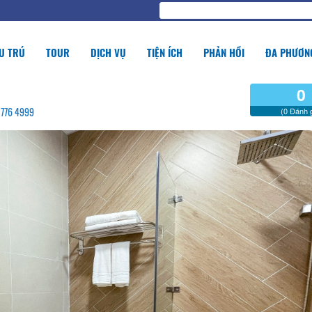
U TRÚ
TOUR
DỊCH VỤ
TIỆN ÍCH
PHẢN HỒI
ĐA PHƯƠNG
0
9 776 4999
(0 Đánh g