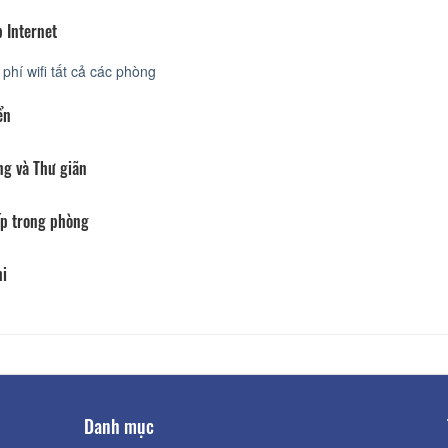
 Internet
phí wifi tất cả các phòng
ển
ng và Thư giãn
p trong phòng
hi
Danh mục