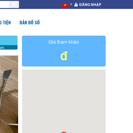
ĐĂNG NHẬP
 TIỆN
BẢN ĐỒ SỐ
Giá tham khảo
iá)
đ