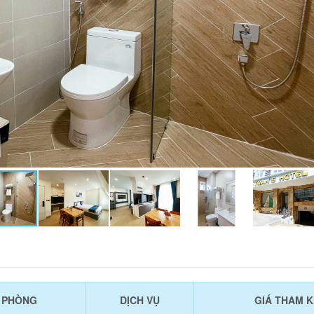
U PHÒNG
DỊCH VỤ
GIÁ THAM 