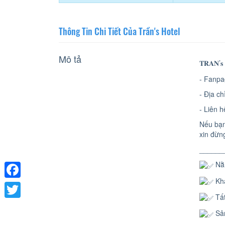
Thông Tin Chi Tiết Của Trần's Hotel
Mô tả
𝐓𝐑𝐀𝐍’
- Fanp
- Địa c
- Liên 
Nếu bạn
xin đừng
______
Nằm
Khá
Facebook
Tất
Twitter
Sân