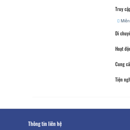
Truy cập
Miễn 
Di chuy
Hoạt độ
Cung cấ
Tiện ng
Thông tin liên hệ