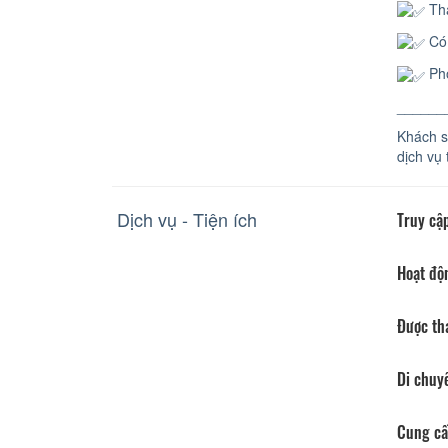
Tha
Có 
Pho
______
Khách sạ
dịch vụ 
Dịch vụ - Tiện ích
Truy cập
Hoạt độ
Được th
Di chuy
Cung cấ