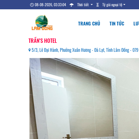
08-08-2026, 03:33:05
Thời tiết
Tỷ giá ngoại tệ
TRANG CHỦ
TIN TỨC
LƯ
TRẦN'S HOTEL
5/3, Lê Đại Hành, Phường Xuân Hương - Đà Lạt, Tỉnh Lâm Đồng - 07