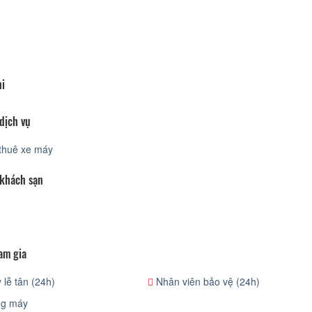
hi
dịch vụ
thuê xe máy
 khách sạn
am gia
lễ tân (24h)
Nhân viên bảo vệ (24h)
g máy