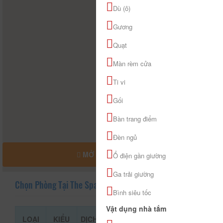
Dù (ô)
Gương
Quạt
Màn rèm cửa
Ti vi
Gối
Bàn trang điểm
Đèn ngủ
MỞ RỘNG BẢN ĐỒ
Ổ điện gần giường
Ga trải giường
Chọn Phòng Tại The Sparrow
Bình siêu tốc
Vật dụng nhà tắm
LOẠI
KIỂU
DỊCH
GIÁ THAM