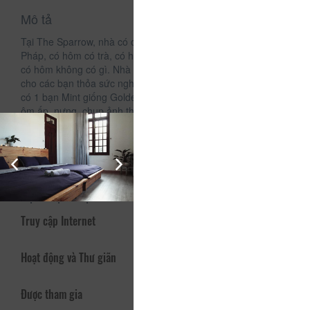
Mô tả
Tại The Sparrow, nhà có cafe Robusta, có sách, có nhạc
Pháp, có hôm có trà, có hôm có chuối, trái cây, hoa quả sấy,
có hôm không có gì. Nhà còn có cây guitar siêu xịn siêu hay
cho các bạn thỏa sức nghệ sĩ, làm công cụ sống ảo. Nhà còn
có 1 bạn Mint giống Golden, rất là "Gâu Đần", thân thiện, cho
ôm ấp, nựng, chụp ảnh thoải mái. Không những thế nhà còn
1 Nhiếp ảnh gia, chuyên săn hình đẹp của Đà Lạt, đừng lo đi
1 mình sẽ không có ai chơi nhé, không có ai chộp ảnh sống
ảo cho nhé!
Dịch vụ - Tiện ích
Truy cập Internet
Hoạt động và Thư giãn
Được tham gia