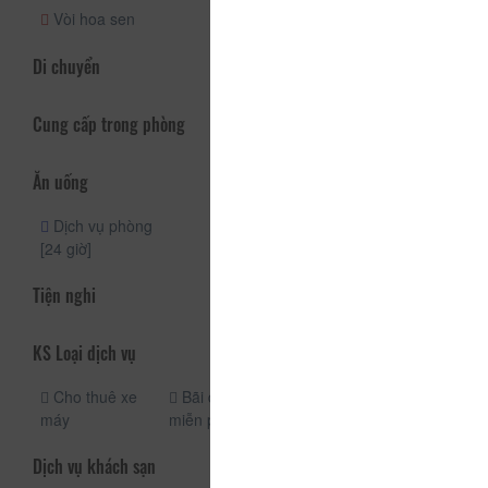
Vòi hoa sen
Di chuyển
Cung cấp trong phòng
Ăn uống
Dịch vụ phòng
[24 giờ]
Tiện nghi
KS Loại dịch vụ
Cho thuê xe
Bãi đậu xe
máy
miễn phí
Dịch vụ khách sạn