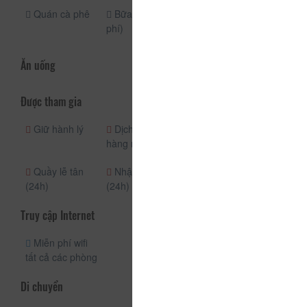
Quán cà phê
Bữa sáng (Trả
Giặt khô
phí)
Dịch vụ giặt ủi
Ăn uống
Được tham gia
Giữ hành lý
Dịch vụ phòng
Dịch vụ vé
hàng ngày
An ninh (24h)
Quầy lễ tân
Nhận phòng
(24h)
(24h)
Truy cập Internet
Miễn phí wifi
tất cả các phòng
Di chuyển