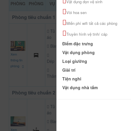
ĐẶT PHÒNG
Vật dụng dọn vệ sinh
PHÒNG
PHÒNG
VỤ
KHẢO
Vòi hoa sen
Phòng tiêu chuẩn 1 giường
Miễn phí wifi tất cả các phòng
Tủ
Truyền hình vệ tinh/ cáp
áo
Điểm đặc trưng
Bàn
450.000
Vật dụng phòng
Xem
CHƯA KHAI BÁO PH
đ
thông tin
Loại giường
Dép
phòng
Giải trí
Thảm
Tiện nghi
Vật dụng nhà tắm
Phòng tiêu chuẩn 2 giường
Tủ
áo
Bàn
800.000
Xem
CHƯA KHAI BÁO PH