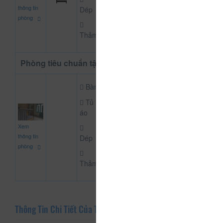
đ
thông tin
Dép
phòng
Thảm
Phòng tiêu chuẩn tập thể
Bàn
Tủ
áo
100.000
Xem
CHƯA KHAI BÁO PH
đ
thông tin
Dép
phòng
Thảm
Thông Tin Chi Tiết Của The Sparrow