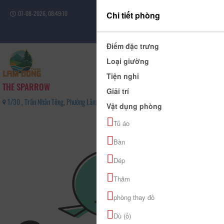
07-08-2026, 08:49:10
Chi tiết phòng
Đăng nhập
Điểm đặc trưng
Loại giường
Tiện nghi
THE SPARROW
Giải trí
1/30 , Trần Nhân Tông, Phường Lâm Viên - Đà Lạt, Tỉnh Lâm Đồng - 0368196062
Vật dụng phòng
0
Tủ áo
(0 Đánh giá)
Bàn
Dép
Thảm
phòng thay đồ
Dù (ô)