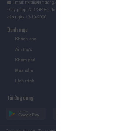
Email: ttxtdl@lamdong.gov.vn
Giấy phép: 311/GP-BC do Cục Báo chí - Bộ Văn hóa Thông tin
cấp ngày 13/10/2006
Danh mục
Khách sạn
Tour
Ẩm thực
Lễ hội & Sự kiện
Khám phá
Tin tức
Mua sắm
Giới thiệu
Lịch trình
Tiện ích
Tải ứng dụng
Copyright © 2025 - Trung tâm Xúc tiến Du lịch Tỉnh Lâm Đồng