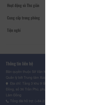
Hoạt động và Thư giãn
Cung cấp trong phòng
Tiện nghi
Thông tin liên hệ
Bản quyền thuộc Sở Văn hoá, Thể thao và Du lịch Lâm Đồng.
Quản lý bởi Trung tâm Xúc tiến Du lịch Lâm Đồng
Địa chỉ: Tầng 3 khu 9 tầng, Trung tâm Hành chính tỉnh Lâm
Đồng, số 36 Trần Phú, phường Xuân Hương - Đà Lạt, tỉnh
Lâm Đồng
Tổng đài hỗ trợ: (+84.235) 3.916.961