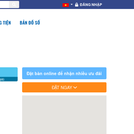
ĐĂNG NHẬP
 TIỆN
BẢN ĐỒ SỐ
Đặt bàn online để nhận nhiều ưu đãi
iá)
ĐẶT NGAY