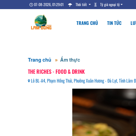
07-08-2026, 01:29:01
Thời tiết
Tỷ giá ngoại tệ
TRANG CHỦ
TIN TỨC
LƯ
Trang chủ
Ẩm thực
THE RICHES - FOOD & DRINK
Lô BL-A4, Phạm Hồng Thái, Phường Xuân Hương - Đà Lạt, Tỉnh Lâm 