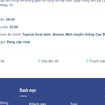
ậu ấm cúng với không gian vô cùng nổi bật nằm ngay trung tâm Đà Lạ
 Nhậu Tê
ửa:
08:00
 cửa:
23:59
 món ăn chính:
Typical local dish,
Streets,
Món truyền thống Cao 
giá:
Đang cập nhật
iệc
Hóa đơn đỏ
Thanh toá
Danh mục
 Đồng.
Khách sạn
Tour