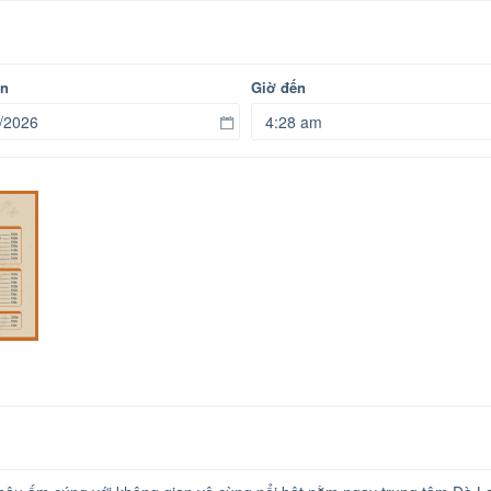
ến
Giờ đến