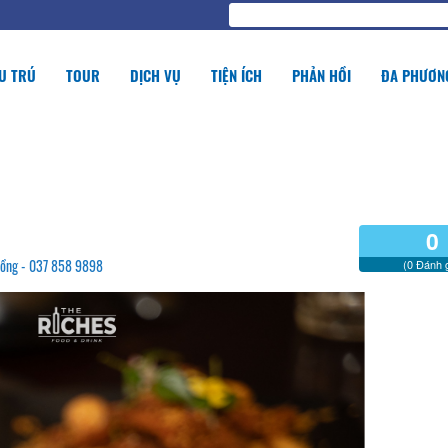
U TRÚ
TOUR
DỊCH VỤ
TIỆN ÍCH
PHẢN HỒI
ĐA PHƯƠNG
0
Đồng - 037 858 9898
(0 Đánh g