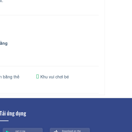
t.
Bằng
n bằng thẻ
Khu vui chơi bé
Tải ứng dụng