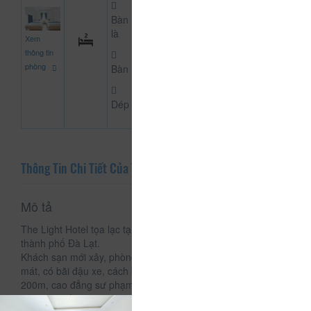
Bàn
600.000
là
Xem
CHƯA KHAI BÁO PH
đ
thông tin
phòng
Bàn
Dép
Thông Tin Chi Tiết Của The Light Hotel
Mô tả
The Light Hotel tọa lạc tại 21 Sương Nguyệt Ánh, phường 9,
thành phố Đà Lạt.
Khách sạn mới xây, phòng đầy đủ tiện nghi, sạch sẽ thoáng
mát, có bãi đậu xe, cách bờ hồ 150m, vườn hoa thành phố
200m, cao đẳng sư phạm 500m.
Một kỳ nghỉ sẽ tuyệt vời hơn nếu bạn được ở trong một môi