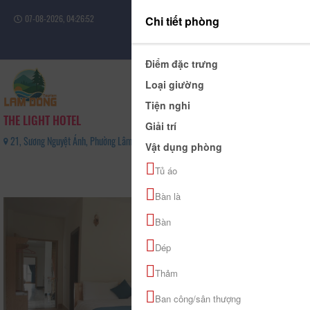
07-08-2026, 04:26:53
Chi tiết phòng
Đăng nhập
Điểm đặc trưng
Loại giường
Tiện nghi
THE LIGHT HOTEL
Giải trí
21, Sương Nguyệt Ánh, Phường Lâm Viên - Đà Lạt, Tỉnh Lâm Đồng - 0367455009
Vật dụng phòng
0
Tủ áo
(0 Đánh giá)
Bàn là
Bàn
Dép
Thảm
Ban công/sân thượng