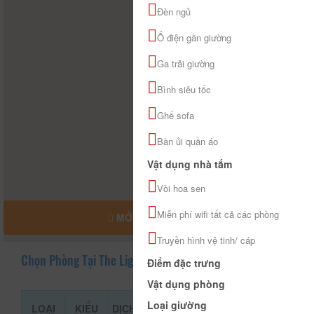
Đèn ngủ
Ổ điện gần giường
Ga trải giường
Bình siêu tốc
Ghế sofa
Bàn ủi quần áo
Vật dụng nhà tắm
Vòi hoa sen
Miễn phí wifi tất cả các phòng
MỞ RỘNG BẢN ĐỒ
Truyền hình vệ tinh/ cáp
Chọn Phòng Tại The Light Hotel
Điểm đặc trưng
Vật dụng phòng
Loại giường
LOẠI
KIỂU
DỊCH
GIÁ THAM