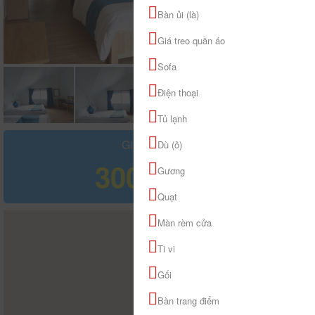
Bàn ủi (là)
Giá treo quần áo
Sofa
Điện thoại
Tủ lạnh
Giá tham khảo
Dù (ô)
300.000 đ
Gương
Quạt
Màn rèm cửa
Ti vi
Gối
Bàn trang điểm