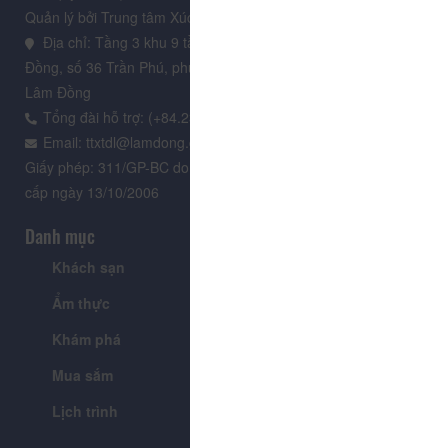
Quản lý bởi Trung tâm Xúc tiến Du lịch Lâm Đồng
Địa chỉ: Tầng 3 khu 9 tầng, Trung tâm Hành chính tỉnh Lâm
Đồng, số 36 Trần Phú, phường Xuân Hương - Đà Lạt, tỉnh
Lâm Đồng
Tổng đài hỗ trợ: (+84.235) 3.916.961
Email: ttxtdl@lamdong.gov.vn
Giấy phép: 311/GP-BC do Cục Báo chí - Bộ Văn hóa Thông tin
cấp ngày 13/10/2006
Danh mục
Khách sạn
Tour
Ẩm thực
Lễ hội & Sự kiện
Khám phá
Tin tức
Mua sắm
Giới thiệu
Lịch trình
Tiện ích