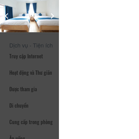
trường trong lành, hòa mình với thiên nhiên. phòng vô cùng
sang trọng- tiện nghi. Một không gian sân vườn lãng mạn,
yên tĩnh , với 1 nhóm các bạn có thể tổ chức những buổi ăn
ngoài trời vô cùng ấm cúng.
Dịch vụ - Tiện ích
Truy cập Internet
Hoạt động và Thư giãn
Được tham gia
Di chuyển
Cung cấp trong phòng
Ăn uống