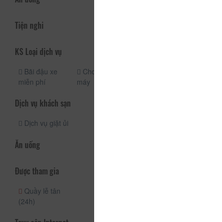
Tiện nghi
KS Loại dịch vụ
Bãi đậu xe
Cho thuê xe
miễn phí
máy
Dịch vụ khách sạn
Dịch vụ giặt ủi
Ăn uống
Được tham gia
Quầy lễ tân
(24h)