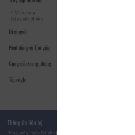
Truy cập Internet
Miễn phí wifi
tất cả các phòng
Di chuyển
Hoạt động và Thư giãn
Cung cấp trong phòng
Tiện nghi
Thông tin liên hệ
Bản quyền thuộc Sở Văn hoá, Thể thao và Du lịch Lâm Đồng.