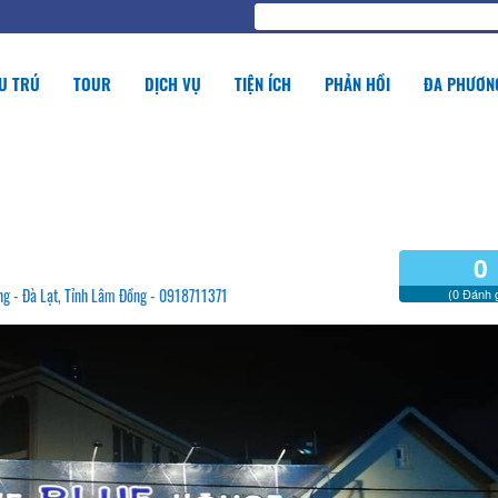
U TRÚ
TOUR
DỊCH VỤ
TIỆN ÍCH
PHẢN HỒI
ĐA PHƯƠNG
0
ng - Đà Lạt, Tỉnh Lâm Đồng - 0918711371
(0 Đánh g