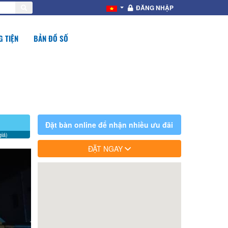
ĐĂNG NHẬP
 TIỆN
BẢN ĐỒ SỐ
Đặt bàn online để nhận nhiều ưu đãi
iá)
ĐẶT NGAY