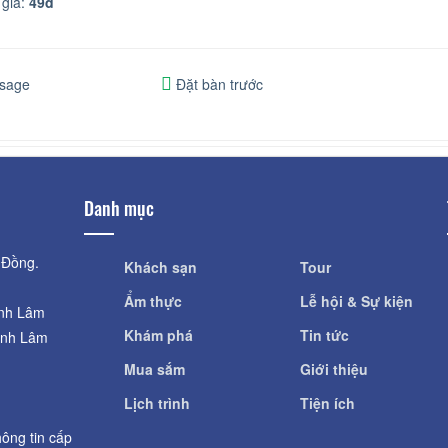
giá:
49đ
sage
Đặt bàn trước
Danh mục
 Đồng.
Khách sạn
Tour
Ẩm thực
Lễ hội & Sự kiện
ỉnh Lâm
Khám phá
Tin tức
ỉnh Lâm
Mua sắm
Giới thiệu
Lịch trình
Tiện ích
ông tin cấp