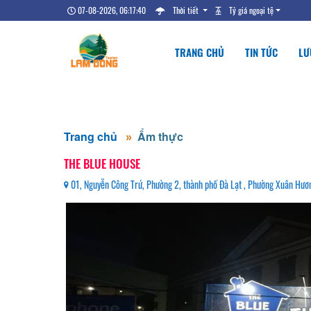
07-08-2026, 06:17:40
Thời tiết
Tỷ giá ngoại tệ
TRANG CHỦ
TIN TỨC
LƯ
Trang chủ
Ẩm thực
THE BLUE HOUSE
01, Nguyễn Công Trứ, Phường 2, thành phố Đà Lạt , Phường Xuân Hươ